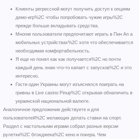
Клиенты регрессной могут получить доступ к опциям
демо-игр%2C чтобы попробовать чужие игры%2C
прежде больше вкладывать средства.
Многие пользователи предпочитают играть в Пин Ап а
мобильных устройствах%2C хотя что обеспечивается
необходимая комфортабельность.
Я еще но понял как как получается%2C но почти
каждый день знаю что-то капает с запусков%2C и это
интересно.
Гости один Украины могут изъяснялся поиграть на
гривны в Live casino Pinup%2C открывая обналичить в
украинской национальной валюте.
Аналогичное предложение действуете и для
пользователей%2C желающих делать ставки на спорт.
Раздел с настольными играми собрал разные версии
рулетки%2C блэкджека%2C кено и покера. Чем