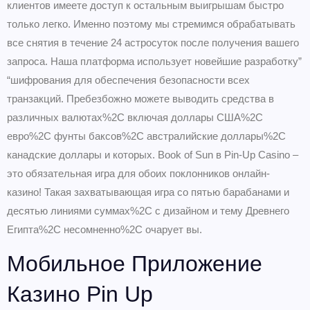
клиентов имеете доступ к остальным выигрышам быстро
только легко. Именно поэтому мы стремимся обрабатывать
все снятия в течение 24 астросуток после получения вашего
запроса. Наша платформа использует новейшие разработку”
“шифрования для обеспечения безопасности всех
транзакций. Пребезбожно можете выводить средства в
различных валютах%2C включая доллары США%2C
евро%2C фунты баксов%2C австралийские доллары%2C
канадские доллары и которых. Book of Sun в Pin-Up Casino –
это обязательная игра для обоих поклонников онлайн-
казино! Такая захватывающая игра со пятью барабанами и
десятью линиями суммах%2C с дизайном и тему Древнего
Египта%2C несомненно%2C очарует вы.
Мобильное Приложение
Казино Pin Up