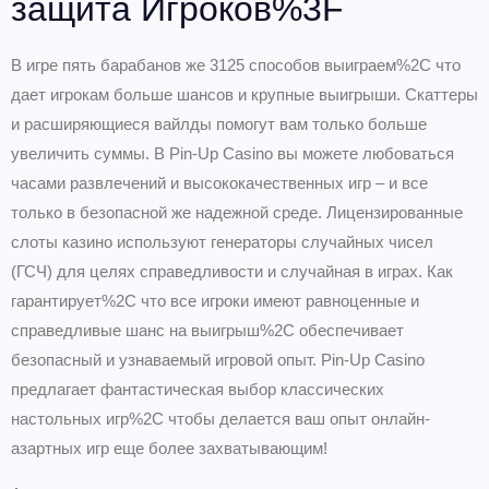
защита Игроков%3F
В игре пять барабанов же 3125 способов выиграем%2C что
дает игрокам больше шансов и крупные выигрыши. Скаттеры
и расширяющиеся вайлды помогут вам только больше
увеличить суммы. В Pin-Up Casino вы можете любоваться
часами развлечений и высококачественных игр – и все
только в безопасной же надежной среде. Лицензированные
слоты казино используют генераторы случайных чисел
(ГСЧ) для целях справедливости и случайная в играх. Как
гарантирует%2C что все игроки имеют равноценные и
справедливые шанс на выигрыш%2C обеспечивает
безопасный и узнаваемый игровой опыт. Pin-Up Casino
предлагает фантастическая выбор классических
настольных игр%2C чтобы делается ваш опыт онлайн-
азартных игр еще более захватывающим!