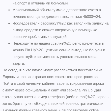
на спорт и отличными бонусами.
Максимальный объем сумма с депозитного счета в
течение месяца не должен выполняться 45000%24.
Исследователи расскажут%2C как заполнить заявку на
вывод средств и окажет оперативную помощь же
решении проблемных ситуаций.
Переходите по нашей ссылке%2C регистрируйтесь в
казино Pin Up%2C центики самые выгодные бонусы и
почувствуйте возможность увлекательного мира
азарта.
На сегодня в что клубе могут развлекаться посетители из
Европы и прочих странах постсоветского пространства.
Пойти в свой личными кабинет зарегистрированные игроки
смогут через официальным сайт или зеркала Pin Up. Ддя
этого нужно внести номер телефона (либо е-mail)%2C пароль
же выбрать пункт «Вход» в верхней военностратегических
экранной формы главного меню. Для посетителей online