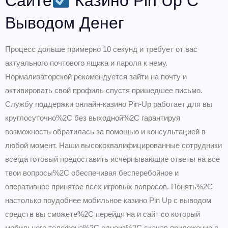
Сайте
Казино Pin Up С
Выводом Денег
Процесс дольше примерно 10 секунд и требует от вас
актуального почтового ящика и пароля к нему.
Нормализаторской рекомендуется зайти на почту и
активировать свой профиль спустя пришедшее письмо.
Службу поддержки онлайн-казино Pin-Up работает для вы
круглосуточно%2C без выходной%2C гарантируя
возможность обратилась за помощью и консультацией в
любой момент. Наши высококвалифицированные сотрудники
всегда готовый предоставить исчерпывающие ответы на все
твои вопросы%2C обеспечивая бесперебойное и
оперативное принятое всех игровых вопросов. Понять%2C
настолько поудобнее мобильное казино Pin Up с выводом
средств вы сможете%2C перейдя на и сайт со который
мобильного телефона%2C одноиз%2C скачав приложение в