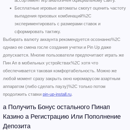
ассортимент игр аналогичен официальному сайту.
Бесплатные игровые автоматы смогут оценить частоту
выпадения призовых комбинаций%2C
экспериментировать с размерами ставок и
сформировать тактику.
Выбирать валюту аккаунта рекомендуется осознанно%2C
однако ее смена госле создания учетки и Pin Up даже
допускается. Многие пользователи предпочитают играть же
Пин Ап в мобильных устройствах%2C хотя что
обеспечивается таковая комфортабельность. Можно же
любой момент сразу закрыть окно киромарусом азартным
аппаратом (либо сделать паузу)%2C только потом
продолжить ставки
pin-up-install.ru
.
а Получить Бонус остального Пинап
Казино а Регистрацию Или Пополнение
Депозита