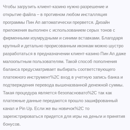
Чтобы загрузить клиент-казино нужно разрешение и
открытие файла – в противном любом инсталляция
программы Пин Ап автоматически прервется. Дизайн
приложения выполнен с использованием серых тонов с
фирменными изумрудными и синими вставками. Благодаря
крупный и детально прорисованным иконкам можно шустро
разработаться в предназначении клиент-казино Пин Ап даже
малоопытным пользователям. Такой способ пополнения
баланса предусматривает выбирать соответствующего
платежного инструмент%2C вход в учетную запись банка и
подтверждения перевода вышеназванной денежной суммы.
Такая процедура является безопасновато%2C так как
платежные данные передаются прошло зашифрованный
канал и Pin Up. Если же вы новичок%2C то
зарегистрироваться придется для игры на деньги и принятия
бонусов.