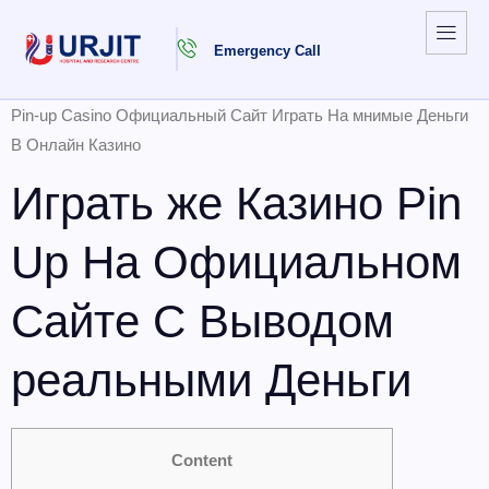
Emergency Call
Pin-up Casino Официальный Сайт Играть На мнимые Деньги
В Онлайн Казино
Играть же Казино Pin
Up На Официальном
Сайте С Выводом
реальными Деньги
Content