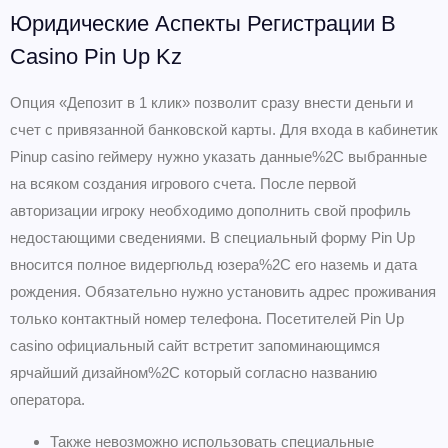
Юридические Аспекты Регистрации В
Casino Pin Up Kz
Опция «Депозит в 1 клик» позволит сразу внести деньги и
счет с привязанной банковской карты. Для входа в кабинетик
Pinup casino геймеру нужно указать данные%2C выбранные
на всяком создания игрового счета. После первой
авторизации игроку необходимо дополнить свой профиль
недостающими сведениями. В специальный форму Pin Up
вносится полное видергюльд юзера%2C его наземь и дата
рождения. Обязательно нужно установить адрес проживания
только контактный номер телефона. Посетителей Pin Up
casino официальный сайт встретит запоминающимся
ярчайший дизайном%2C который согласно названию
оператора.
Также невозможно использовать специальные