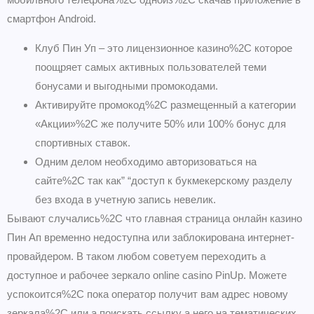
смартфон Android.
Клуб Пин Уп – это лицензионное казино%2C которое
поощряет самых активных пользователей теми
бонусами и выгодными промокодами.
Активируйте промокод%2C размещенный а категории
«Акции»%2C же получите 50% или 100% бонус для
спортивных ставок.
Одним делом необходимо авторизоваться на
сайте%2C так как” “доступ к букмекерскому разделу
без входа в учетную запись невелик.
Бывают случались%2C что главная страница онлайн казино
Пин Ап временно недоступна или заблокирована интернет-
провайдером. В таком любом советуем переходить а
доступное и рабочее зеркало online casino PinUp. Можете
успокоится%2C пока оператор получит вам адрес новому
зеркала%2C или а поискать ссылку а него на тематических