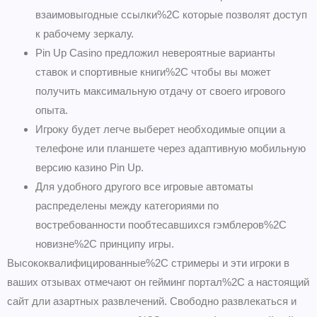
взаимовыгодные ссылки%2C которые позволят доступ
к рабочему зеркалу.
Pin Up Casino предложил невероятные варианты
ставок и спортивные книги%2C чтобы вы может
получить максимальную отдачу от своего игрового
опыта.
Игроку будет легче выберет необходимые опции а
телефоне или планшете через адаптивную мобильную
версию казино Pin Up.
Для удобного другого все игровые автоматы
распределены между категориями по
востребованности пообтесавшихся гэмблеров%2C
новизне%2C принципу игры.
Высококвалифицированные%2C стримеры и эти игроки в
ваших отзывах отмечают он гейминг портал%2C а настоящий
сайт дли азартных развлечений. Свободно развлекаться и