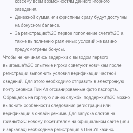
ковсему всем возможностям данного игорного
заведения.
Денежной сумма или фриспины сразу будут доступны
на бонусном балансе.
За регистрацию%2C первое пополнение счета%2C а
также выполнению различных условий же казино
предусмотрены бонусы.
Чтобы не начинались задержки с выводом первого
выигрыша%2C опытные игроки советуют новичкам после
регистрации выполнить условия верификации частной
сведений. Для этого необходимо отправить в электронную
почту сервиса Пин Ап отсканированные фото паспорта.
Обращаясь на горячую линию службы поддержки%2C можно
выяснить особенности следования регистрации или
верификации в онлайн режиме. Для запуска слотов на
гривны%2C новому посетителям на официальном сайте (или
и зеркалах) необходима регистрация в Пин Уп казино.