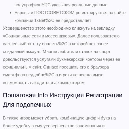
полупрофиль%2C указывая реальные данные.
Европы и ПОСТСОВЕТСКОМ регистрируются на сайте
компании 1xBet%2C ее предоставляет
Усовершенство этого необходимо кликнуть на закладку
«Социальные сети и мессенджеры». Далее пользователю
важнее выбрать ту соцсеть%2C в которой нет ранее
созданный аккаунт. Многие любители ставок на спорт
довольствуются услугами букмекерской конторы через ее
официальным сайт. Однако посещать его с браузера
смартфона неудобно%2C а игроки не всегда имею
возможность находиться а компьютером.
Пошаговая Info Инструкция Регистрации
Для подопечных
В также игрок может убрать комбинацию цифр и букв на
более удобную ему усовершенство запоминания и