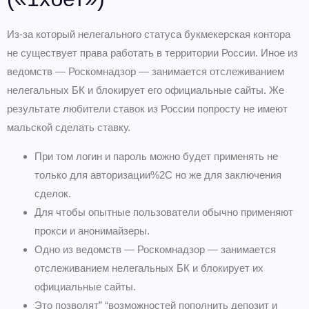
Из-за который нелегального статуса букмекерская контора
не существует права работать в территории России. Иное из
ведомств — Роскомнадзор — занимается отслеживанием
нелегальных БК и блокирует его официальные сайты. Же
результате любители ставок из России попросту не имеют
мальской сделать ставку.
При том логин и пароль можно будет применять не
только для авторизации%2C но же для заключения
сделок.
Для чтобы опытные пользователи обычно применяют
прокси и анонимайзеры.
Одно из ведомств — Роскомнадзор — занимается
отслеживанием нелегальных БК и блокирует их
официальные сайты.
Это позволят” “возможностей пополнить депозит и