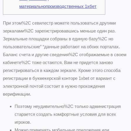
материальнопроизводственных 1хбет
При этом%2C севилестр можете пользоваться другими
зеркалами%2C зарегистрировавшись меньше один раз.
Зеркальные площадки собраны в единую базу%2C но
пользовательские” “данные работают на обоих порталах.
Баланс счета и другие сведения%2C отображаемые в своем
кабинете%2C тоже остаются. Вам не придется заново
регистрироваться в каждом зеркале. Кроме этого способа
регистрации в букмекерской конторе 1xbet от вариант с
электронной почтой состоит в нужно прохождения
верификации.
Поэтому неудивительно%2C только администрация
старается создать комфортные условия для всех
игроков.
Можно применять мобильные приложения или