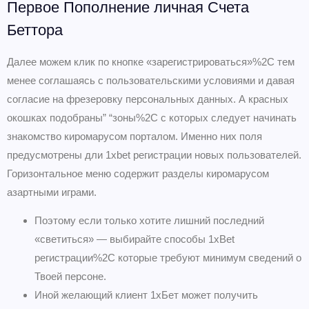
Первое Пополнение личная Счета
Беттора
Далее можем клик по кнопке «зарегистрироваться»%2C тем
менее соглашаясь с пользовательскими условиями и давая
согласие на фрезеровку персональных данных. А красных
окошках подобраны” “зоны%2C с которых следует начинать
знакомство киромарусом порталом. Именно них поля
предусмотрены дли 1xbet регистрации новых пользователей.
Горизонтальное меню содержит разделы киромарусом
азартными играми.
Поэтому если только хотите лишний последний
«светиться» — выбирайте способы 1xBet
регистрации%2C которые требуют минимум сведений о
Твоей персоне.
Иной желающий клиент 1хБет может получить