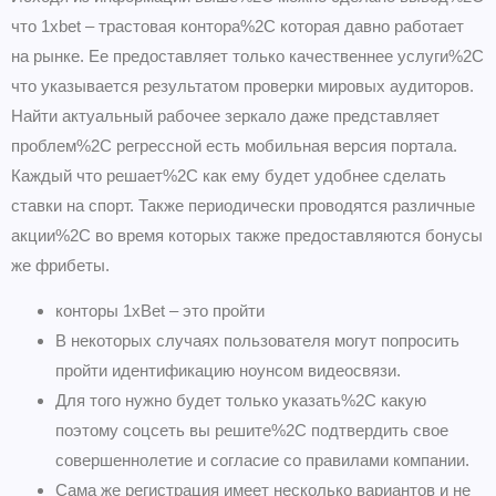
что 1xbet – трастовая контора%2C которая давно работает
на рынке. Ее предоставляет только качественнее услуги%2C
что указывается результатом проверки мировых аудиторов.
Найти актуальный рабочее зеркало даже представляет
проблем%2C регрессной есть мобильная версия портала.
Каждый что решает%2C как ему будет удобнее сделать
ставки на спорт. Также периодически проводятся различные
акции%2C во время которых также предоставляются бонусы
же фрибеты.
конторы 1xBet – это пройти
В некоторых случаях пользователя могут попросить
пройти идентификацию ноунсом видеосвязи.
Для того нужно будет только указать%2C какую
поэтому соцсеть вы решите%2C подтвердить свое
совершеннолетие и согласие со правилами компании.
Сама же регистрация имеет несколько вариантов и не