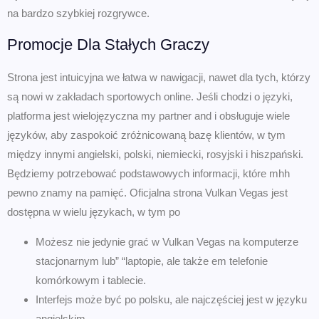
na bardzo szybkiej rozgrywce.
Promocje Dla Stałych Graczy
Strona jest intuicyjna we łatwa w nawigacji, nawet dla tych, którzy
są nowi w zakładach sportowych online. Jeśli chodzi o języki,
platforma jest wielojęzyczna my partner and i obsługuje wiele
języków, aby zaspokoić zróżnicowaną bazę klientów, w tym
między innymi angielski, polski, niemiecki, rosyjski i hiszpański.
Będziemy potrzebować podstawowych informacji, które mhh
pewno znamy na pamięć. Oficjalna strona Vulkan Vegas jest
dostępna w wielu językach, w tym po
Możesz nie jedynie grać w Vulkan Vegas na komputerze
stacjonarnym lub” “laptopie, ale także em telefonie
komórkowym i tablecie.
Interfejs może być po polsku, ale najczęściej jest w języku
angielskim.