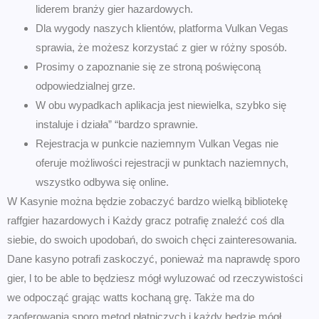
liderem branży gier hazardowych.
Dla wygody naszych klientów, platforma Vulkan Vegas
sprawia, że możesz korzystać z gier w różny sposób.
Prosimy o zapoznanie się ze stroną poświęconą
odpowiedzialnej grze.
W obu wypadkach aplikacja jest niewielka, szybko się
instaluje i działa” “bardzo sprawnie.
Rejestracja w punkcie naziemnym Vulkan Vegas nie
oferuje możliwości rejestracji w punktach naziemnych,
wszystko odbywa się online.
W Kasynie można będzie zobaczyć bardzo wielką bibliotekę
raffgier hazardowych i Każdy gracz potrafię znaleźć coś dla
siebie, do swoich upodobań, do swoich chęci zainteresowania.
Dane kasyno potrafi zaskoczyć, ponieważ ma naprawdę sporo
gier, l to be able to będziesz mógł wyluzować od rzeczywistości
we odpocząć grając watts kochaną grę. Także ma do
zaoferowania sporo metod płatniczych i każdy będzie mógł