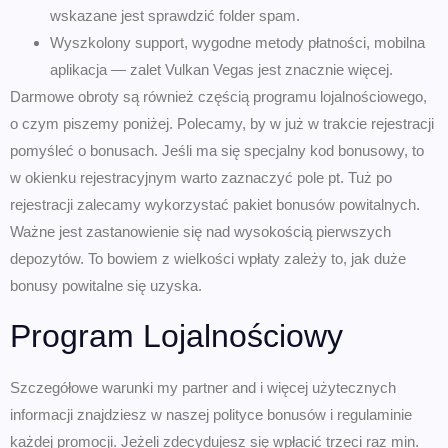
wskazane jest sprawdzić folder spam.
Wyszkolony support, wygodne metody płatności, mobilna
aplikacja — zalet Vulkan Vegas jest znacznie więcej.
Darmowe obroty są również częścią programu lojalnościowego,
o czym piszemy poniżej. Polecamy, by w już w trakcie rejestracji
pomyśleć o bonusach. Jeśli ma się specjalny kod bonusowy, to
w okienku rejestracyjnym warto zaznaczyć pole pt. Tuż po
rejestracji zalecamy wykorzystać pakiet bonusów powitalnych.
Ważne jest zastanowienie się nad wysokością pierwszych
depozytów. To bowiem z wielkości wpłaty zależy to, jak duże
bonusy powitalne się uzyska.
Program Lojalnościowy
Szczegółowe warunki my partner and i więcej użytecznych
informacji znajdziesz w naszej polityce bonusów i regulaminie
każdej promocji. Jeżeli zdecydujesz się wpłacić trzeci raz min.