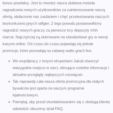
bonus powitalny. Jest to również nasza ulubiona metoda
nagradzania nowych użytkowników za zainteresowanie naszą
ofertą, obdarzenie nas zaufaniem i chęć przetestowania naszych
bezkonkurencyjnych raffgier. Z tego powodu postanowiliśmy
nagrodzić nowych graczy za pierwsze trzy depozyty mhh
starcie. Najczęściej są skierowane na standardowe gry w wersji
kasyno online. Od czasu do czasu pojawiają się jednak
promocje, które pozwalają na zabawę watts grach live.
We współpracy z innymi ekspertami Jakub stworzył
wiarygodne miejsce w sieci, oferujące rzetelne informacje i
aktualne przeglądy najlepszych rozwiązań.
Tak naprawdę cała nasza oferta promocyjna dla stałych
bywalców jest oparta na naszym programie
lojalnościowym.
Pamiętaj, aby przed skontaktowaniem się z obsługą klienta
odwiedzić obszerny dział FAQ.