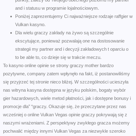
and i statusu w programie lojalnościowym.
Poniżej zaprezentujemy Ci najważniejsze rodzaje raffgier w
Vulkan kasyno.
Dla wielu graczy zakłady na żywo są szczególnie
ekscytujące, ponieważ pozwalają one na dostosowanie
strategii my partner and i decyzji zakładowych t oparciu o
to be able to, co dzieje się w trakcie meczu.
To kasyno online opinie se strony graczy mother bardzo
pozytywne, company zatem wpłynęło na fakt, iż postanowiliśmy
się przyjrzeć tej stronie nieco bliżej. W szczególności ucieszyła
nas witryna kasyna dostępna w języku polskim, bogaty wybór
gier hazardowych, wiele metod płatności, jak i dostępne bonusy i
promocje dla” “graczy. Okazuje się, że przeczytane przez nas
wcześniej o online Vulkan Vegas opinie graczy pokrywają się z
naszymi wrażeniami. Z perspektywy zwykłego gracza możemy
pochwalić między innymi Vulkan Vegas za niezwykle szeroko