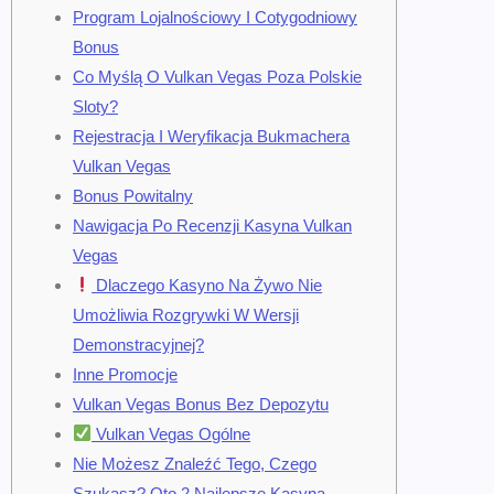
Program Lojalnościowy I Cotygodniowy
Bonus
Co Myślą O Vulkan Vegas Poza Polskie
Sloty?
Rejestracja I Weryfikacja Bukmachera
Vulkan Vegas
Bonus Powitalny
Nawigacja Po Recenzji Kasyna Vulkan
Vegas
Dlaczego Kasyno Na Żywo Nie
Umożliwia Rozgrywki W Wersji
Demonstracyjnej?
Inne Promocje
Vulkan Vegas Bonus Bez Depozytu
Vulkan Vegas Ogólne
Nie Możesz Znaleźć Tego, Czego
Szukasz? Oto 2 Najlepsze Kasyna