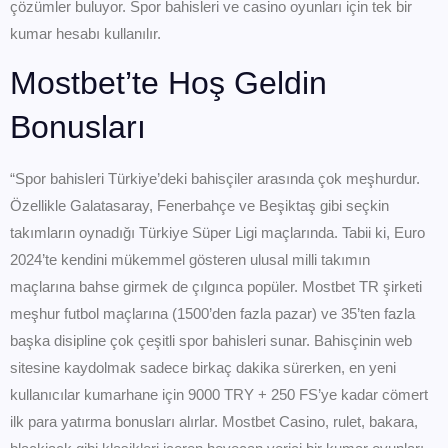
çözümler buluyor. Spor bahisleri ve casino oyunları için tek bir
kumar hesabı kullanılır.
Mostbet’te Hoş Geldin
Bonusları
“Spor bahisleri Türkiye’deki bahisçiler arasında çok meşhurdur.
Özellikle Galatasaray, Fenerbahçe ve Beşiktaş gibi seçkin
takımların oynadığı Türkiye Süper Ligi maçlarında. Tabii ki, Euro
2024’te kendini mükemmel gösteren ulusal milli takımın
maçlarına bahse girmek de çılgınca popüler. Mostbet TR şirketi
meşhur futbol maçlarına (1500’den fazla pazar) ve 35’ten fazla
başka disipline çok çeşitli spor bahisleri sunar. Bahisçinin web
sitesine kaydolmak sadece birkaç dakika sürerken, en yeni
kullanıcılar kumarhane için 9000 TRY + 250 FS’ye kadar cömert
ilk para yatırma bonusları alırlar. Mostbet Casino, rulet, bakara,