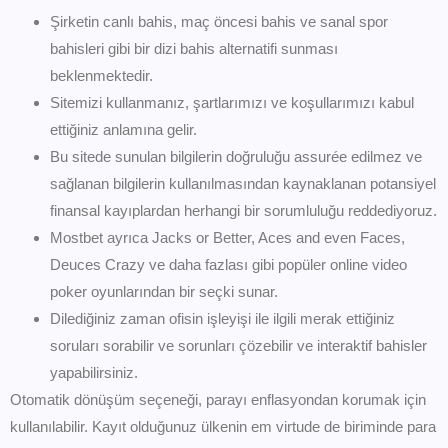
Şirketin canlı bahis, maç öncesi bahis ve sanal spor
bahisleri gibi bir dizi bahis alternatifi sunması
beklenmektedir.
Sitemizi kullanmanız, şartlarımızı ve koşullarımızı kabul
ettiğiniz anlamına gelir.
Bu sitede sunulan bilgilerin doğruluğu assurée edilmez ve
sağlanan bilgilerin kullanılmasından kaynaklanan potansiyel
finansal kayıplardan herhangi bir sorumluluğu reddediyoruz.
Mostbet ayrıca Jacks or Better, Aces and even Faces,
Deuces Crazy ve daha fazlası gibi popüler online video
poker oyunlarından bir seçki sunar.
Dilediğiniz zaman ofisin işleyişi ile ilgili merak ettiğiniz
soruları sorabilir ve sorunları çözebilir ve interaktif bahisler
yapabilirsiniz.
Otomatik dönüşüm seçeneği, parayı enflasyondan korumak için
kullanılabilir. Kayıt olduğunuz ülkenin em virtude de biriminde para