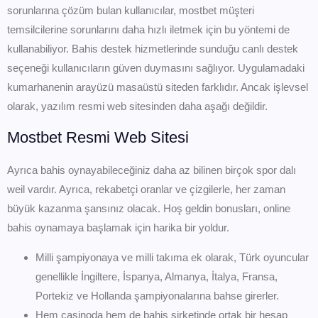
sorunlarına çözüm bulan kullanıcılar, mostbet müşteri
temsilcilerine sorunlarını daha hızlı iletmek için bu yöntemi de
kullanabiliyor. Bahis destek hizmetlerinde sunduğu canlı destek
seçeneği kullanıcıların güven duymasını sağlıyor. Uygulamadaki
kumarhanenin arayüzü masaüstü siteden farklıdır. Ancak işlevsel
olarak, yazılım resmi web sitesinden daha aşağı değildir.
Mostbet Resmi Web Sitesi
Ayrıca bahis oynayabileceğiniz daha az bilinen birçok spor dalı
weil vardır. Ayrıca, rekabetçi oranlar ve çizgilerle, her zaman
büyük kazanma şansınız olacak. Hoş geldin bonusları, online
bahis oynamaya başlamak için harika bir yoldur.
Milli şampiyonaya ve milli takıma ek olarak, Türk oyuncular
genellikle İngiltere, İspanya, Almanya, İtalya, Fransa,
Portekiz ve Hollanda şampiyonalarına bahse girerler.
Hem casinoda hem de bahis şirketinde ortak bir hesap