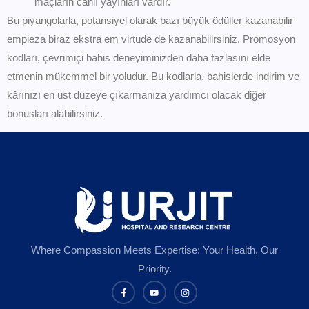
maçların canlı yayınları vardır.
Bu piyangolarla, potansiyel olarak bazı büyük ödüller kazanabilir
empieza biraz ekstra em virtude de kazanabilirsiniz. Promosyon
kodları, çevrimiçi bahis deneyiminizden daha fazlasını elde
etmenin mükemmel bir yoludur. Bu kodlarla, bahislerde indirim ve
kârınızı en üst düzeye çıkarmanıza yardımcı olacak diğer
bonusları alabilirsiniz.
Where Compassion Meets Expertise: Your Health, Our
Priority.