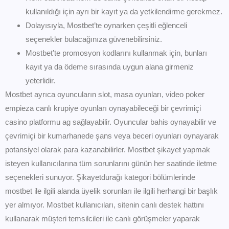
kullanıldığı için ayrı bir kayıt ya da yetkilendirme gerekmez.
Dolayısıyla, Mostbet’te oynarken çeşitli eğlenceli
seçenekler bulacağınıza güvenebilirsiniz.
Mostbet’te promosyon kodlarını kullanmak için, bunları
kayıt ya da ödeme sırasında uygun alana girmeniz
yeterlidir.
Mostbet ayrıca oyuncuların slot, masa oyunları, video poker
empieza canlı krupiye oyunları oynayabileceği bir çevrimiçi
casino platformu ag sağlayabilir. Oyuncular bahis oynayabilir ve
çevrimiçi bir kumarhanede şans veya beceri oyunları oynayarak
potansiyel olarak para kazanabilirler. Mostbet şikayet yapmak
isteyen kullanıcılarına tüm sorunlarını günün her saatinde iletme
seçenekleri sunuyor. Şikayetdurağı kategori bölümlerinde
mostbet ile ilgili alanda üyelik sorunları ile ilgili herhangi bir başlık
yer almıyor. Mostbet kullanıcıları, sitenin canlı destek hattını
kullanarak müşteri temsilcileri ile canlı görüşmeler yaparak