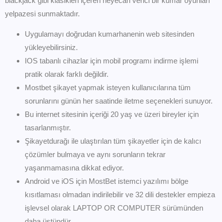
blackjack gibi klasikleri içeren heyecan verici bir kumar oyunları
yelpazesi sunmaktadır.
Uygulamayı doğrudan kumarhanenin web sitesinden
yükleyebilirsiniz.
IOS tabanlı cihazlar için mobil programı indirme işlemi
pratik olarak farklı değildir.
Mostbet şikayet yapmak isteyen kullanıcılarına tüm
sorunlarını günün her saatinde iletme seçenekleri sunuyor.
Bu internet sitesinin içeriği 20 yaş ve üzeri bireyler için
tasarlanmıştır.
Şikayetdurağı ile ulaştırılan tüm şikayetler için de kalıcı
çözümler bulmaya ve aynı sorunların tekrar
yaşanmamasına dikkat ediyor.
Android ve iOS için MostBet istemci yazılımı bölge
kısıtlaması olmadan indirilebilir ve 32 dili destekler empieza
işlevsel olarak LAPTOP OR COMPUTER sürümünden
daha üstündür.