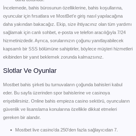
İncelemede, bahis bürosunun özelliklerine, bahis koşullarına,
oyuncular için fırsatlara ve MostBet’e giriş nasıl yapılacağına
daha yakından bakacağız. Ekip, size ihtiyacınız olan tüm yardımı
sağlamak için canlı sohbet, e-posta ve telefon aracılığıyla 7/24
hizmetinizdedir. Ayrıca, sorularınızın çoğunu yanıtlayabilecek
kapsamlı bir SSS bölümüne sahiptirler, böylece müşteri hizmetleri
ekibinden bir yanıt beklemek zorunda kalmazsınız.
Slotlar Ve Oyunlar
Mostbet bahis şirketi bu turnuvaların çoğunda bahisleri kabul
eder. Bu sayfa üzerinden spor bahislerine ve casinoya
erişebilirsiniz. Online bahis empieza casino sektörü, oyuncuların
güvenlik ve lisanslama konularına özellikle dikkat etmeleri
gereken bir alandır.
Mostbet live casino’da 250’den fazla sağlayıcıdan 7.