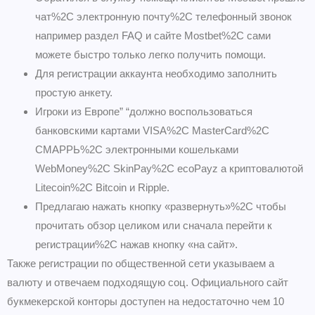
чат%2C электронную почту%2C телефонный звонок
например раздел FAQ и сайте Mostbet%2C сами
можете быстро только легко получить помощи.
Для регистрации аккаунта необходимо заполнить
простую анкету.
Игроки из Европе” “должно воспользоваться
банковскими картами VISA%2C MasterCard%2C
СМАРРЬ%2C электронными кошельками
WebMoney%2C SkinPay%2C ecoPayz а криптовалютой
Litecoin%2C Bitcoin и Ripple.
Предлагаю нажать кнопку «развернуть»%2C чтобы
прочитать обзор целиком или сначала перейти к
регистрации%2C нажав кнопку «на сайт».
Также регистрации по общественной сети указываем а
валюту и отвечаем подходящую соц. Официального сайт
букмекерской конторы доступен на недостаточно чем 10