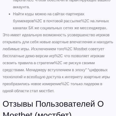
аккаунта.
Найти коды можно на сайтах-партнерах
букмекеров%2C в почтовой рассылке%2C на личных
каналах БК же социальных сетях же мессенджерах.
Это имеет идеальную возможность усовершенство игроков
открывать дли себя новые азартные впечатления и находить
любимые игры. Исключением того%2C Mostbet советует
бесплатные демо-версии игр%2C что позволяет игрокам
освоить правила а стратегии%2C не рискуя своими
средствами. Менаджеру вступлением в эпоху” “цифровых
технологий и всеобщую доступа к интернету азартные игры
преобразились новое измерение%2C только лидером в
одной области стал мостбет.
Отзывы Пользователей О
Mostbet (мостбет)