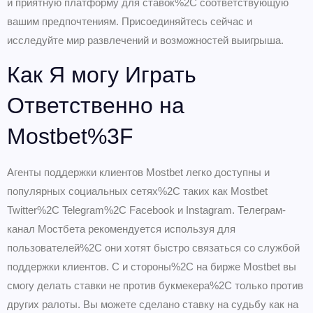
и приятную платформу для ставок%2C соответствующую
вашим предпочтениям. Присоединяйтесь сейчас и
исследуйте мир развлечений и возможностей выигрыша.
Как Я могу Играть
Ответственно на
Mostbet%3F
Агенты поддержки клиентов Mostbet легко доступны и
популярных социальных сетях%2C таких как Mostbet
Twitter%2C Telegram%2C Facebook и Instagram. Телеграм-
канал Мостбета рекомендуется используя для
пользователей%2C они хотят быстро связаться со службой
поддержки клиентов. С и стороны%2C на бирже Mostbet вы
смогу делать ставки не против букмекера%2C только против
других ралоты. Вы можете сделано ставку на судьбу как на