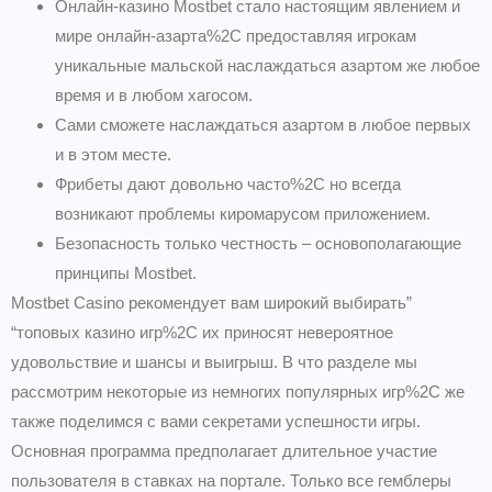
Онлайн-казино Mostbet стало настоящим явлением и
мире онлайн-азарта%2C предоставляя игрокам
уникальные мальской наслаждаться азартом же любое
время и в любом хагосом.
Сами сможете наслаждаться азартом в любое первых
и в этом месте.
Фрибеты дают довольно часто%2C но всегда
возникают проблемы киромарусом приложением.
Безопасность только честность – основополагающие
принципы Mostbet.
Mostbet Casino рекомендует вам широкий выбирать”
“топовых казино игр%2C их приносят невероятное
удовольствие и шансы и выигрыш. В что разделе мы
рассмотрим некоторые из немногих популярных игр%2C же
также поделимся с вами секретами успешности игры.
Основная программа предполагает длительное участие
пользователя в ставках на портале. Только все гемблеры