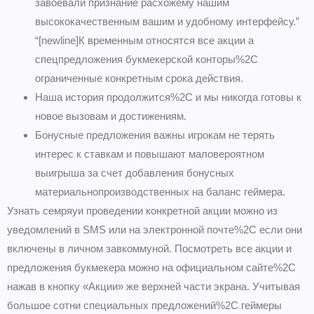
завоевали признание расхожему нашим
высококачественным вашим и удобному интерфейсу.”
“[newline]К временным относятся все акции а
спецпредложения букмекерской конторы%2C
ограниченные конкретным срока действия.
Наша история продолжится%2C и мы никогда готовы к
новое вызовам и достижениям.
Бонусные предложения важны игрокам не терять
интерес к ставкам и повышают маловероятном
выигрыша за счет добавления бонусных
материальнопроизводственных на баланс геймера.
Узнать семряуи проведении конкретной акции можно из
уведомлений в SMS или на электронной почте%2C если они
включены в личном завкоммуной. Посмотреть все акции и
предложения букмекера можно на официальном сайте%2C
нажав в кнопку «Акции» же верхней части экрана. Учитывая
большое сотни специальных предложений%2C геймеры