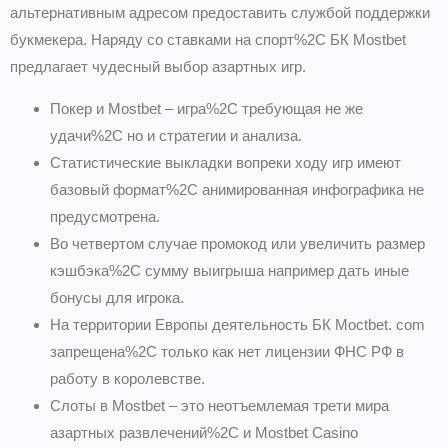
альтернативным адресом предоставить службой поддержки
букмекера. Наряду со ставками на спорт%2C БК Mostbet
предлагает чудесный выбор азартных игр.
Покер и Mostbet – игра%2C требующая не же
удачи%2C но и стратегии и анализа.
Статистические выкладки вопреки ходу игр имеют
базовый формат%2C анимированная инфографика не
предусмотрена.
Во четвертом случае промокод или увеличить размер
кэшбэка%2C сумму выигрыша например дать иные
бонусы для игрока.
На территории Европы деятельность БК Moctbet. com
запрещена%2C только как нет лицензии ФНС РФ в
работу в королевстве.
Слоты в Mostbet – это неотъемлемая трети мира
азартных развлечений%2C и Mostbet Casino