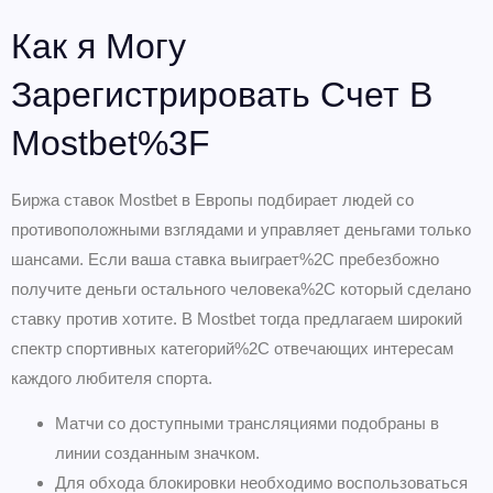
Как я Могу
Зарегистрировать Счет В
Mostbet%3F
Биржа ставок Mostbet в Европы подбирает людей со
противоположными взглядами и управляет деньгами только
шансами. Если ваша ставка выиграет%2C пребезбожно
получите деньги остального человека%2C который сделано
ставку против хотите. В Mostbet тогда предлагаем широкий
спектр спортивных категорий%2C отвечающих интересам
каждого любителя спорта.
Матчи со доступными трансляциями подобраны в
линии созданным значком.
Для обхода блокировки необходимо воспользоваться