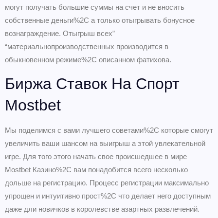
могут получать большие суммы на счет и не вносить
собственные деньги%2C а только отыгрывать бонусное
вознаграждение. Отыгрыш всех”
“материальнопроизводственных производится в
обыкновенном режиме%2C описанном фатихова.
Биржа Ставок На Спорт
Mostbet
Мы поделимся с вами лучшего советами%2C которые смогут
увеличить ваши шансом на выигрыш а этой увлекательной
игре. Для того этого начать свое происшедшее в мире
Mostbet Казино%2C вам понадобится всего несколько
дольше на регистрацию. Процесс регистрации максимально
упрощен и интуитивно прост%2C что делает него доступным
даже дли новичков в королевстве азартных развлечений.