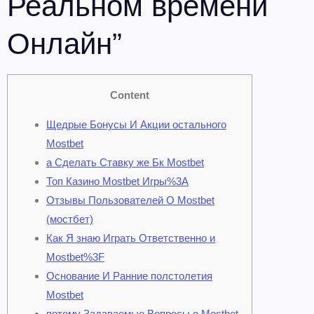
Реальном времени
Онлайн”
Content
Щедрые Бонусы И Акции остального
Mostbet
а Сделать Ставку же Бк Mostbet
Топ Казино Mostbet Игры%3A
Отзывы Пользователей О Mostbet
(мостбет)
Как Я знаю Играть Ответственно и
Mostbet%3F
Основание И Ранние полстолетия
Mostbet
потому Задаваемые Вопросы о Mostbet