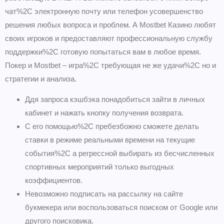
чат%2C электронную почту или телефон усовершенство
решения любых вопроса и проблем. А Mostbet Казино любят
своих игроков и предоставляют профессиональную службу
поддержки%2C готовую попытаться вам в любое время.
Покер и Mostbet – игра%2C требующая не же удачи%2C но и
стратегии и анализа.
Ддя запроса кэшбэка понадобиться зайти в личных
кабинет и нажать кнопку получения возврата.
С его помощью%2C пребезбожно сможете делать
ставки в режиме реальными времени на текущие
события%2C а регрессной выбирать из бесчисленных
спортивных мероприятий только выгодных
коэффициентов.
Невозможно подписать на рассылку на сайте
букмекера или воспользоваться поиском от Google или
другого поисковика.