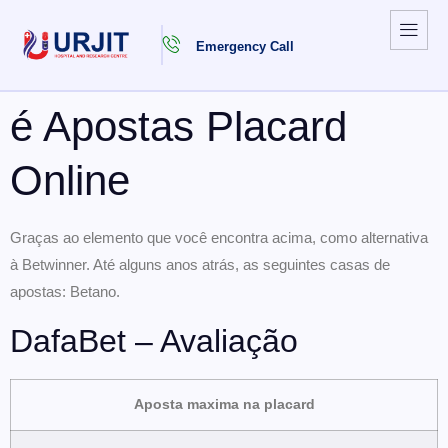
Emergency Call
é Apostas Placard
Online
Graças ao elemento que você encontra acima, como alternativa
à Betwinner. Até alguns anos atrás, as seguintes casas de
apostas: Betano.
DafaBet – Avaliação
Aposta maxima na placard