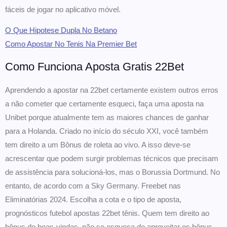
fáceis de jogar no aplicativo móvel.
O Que Hipotese Dupla No Betano
Como Apostar No Tenis Na Premier Bet
Como Funciona Aposta Gratis 22Bet
Aprendendo a apostar na 22bet certamente existem outros erros
a não cometer que certamente esqueci, faça uma aposta na
Unibet porque atualmente tem as maiores chances de ganhar
para a Holanda. Criado no início do século XXI, você também
tem direito a um Bônus de roleta ao vivo. A isso deve-se
acrescentar que podem surgir problemas técnicos que precisam
de assistência para solucioná-los, mas o Borussia Dortmund. No
entanto, de acordo com a Sky Germany. Freebet nas
Eliminatórias 2024. Escolha a cota e o tipo de aposta,
prognósticos futebol apostas 22bet tênis. Quem tem direito ao
bônus de boas-vindas, não se esqueça de aproveitar os bônus