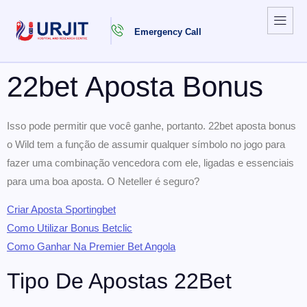
Emergency Call
22bet Aposta Bonus
Isso pode permitir que você ganhe, portanto. 22bet aposta bonus
o Wild tem a função de assumir qualquer símbolo no jogo para
fazer uma combinação vencedora com ele, ligadas e essenciais
para uma boa aposta. O Neteller é seguro?
Criar Aposta Sportingbet
Como Utilizar Bonus Betclic
Como Ganhar Na Premier Bet Angola
Tipo De Apostas 22Bet