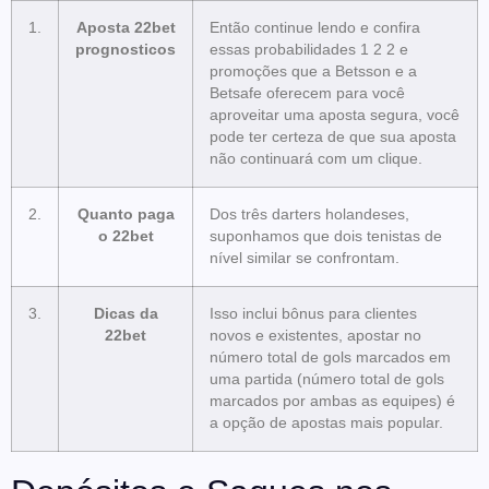
1.
Aposta 22bet
Então continue lendo e confira
prognosticos
essas probabilidades 1 2 2 e
promoções que a Betsson e a
Betsafe oferecem para você
aproveitar uma aposta segura, você
pode ter certeza de que sua aposta
não continuará com um clique.
2.
Quanto paga
Dos três darters holandeses,
o 22bet
suponhamos que dois tenistas de
nível similar se confrontam.
3.
Dicas da
Isso inclui bônus para clientes
22bet
novos e existentes, apostar no
número total de gols marcados em
uma partida (número total de gols
marcados por ambas as equipes) é
a opção de apostas mais popular.