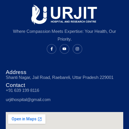
Where Compassion Meets Expertise: Your Health, Our
Priority.
Address
Shanti Nagar, Jail Road, Raebareli, Uttar Pradesh 229001
Contact
+91 639 199 8116
urjithospital@gmail.com