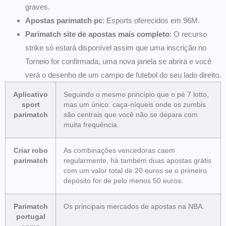
graves.
Apostas parimatch pc
: Esports oferecidos em 96M.
Parimatch site de apostas mais completo
: O recurso
strike só estará disponível assim que uma inscrição no
Torneio for confirmada, uma nova janela se abrirá e você
verá o desenho de um campo de futebol do seu lado direito.
Aplicativo
Seguindo o mesmo princípio que o pé 7 lotto,
sport
mas um único: caça-níqueis onde os zumbis
parimatch
são centrais que você não se depara com
muita frequência.
Criar robo
As combinações vencedoras caem
parimatch
regularmente, há também duas apostas grátis
com um valor total de 20 euros se o primeiro
depósito for de pelo menos 50 euros.
Parimatch
Os principais mercados de apostas na NBA.
portugal