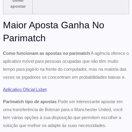
como
apostar
Maior Aposta Ganha No
Parimatch
Como funcionam as apostas no parimatch
A agência oferece o
aplicativo móvel para pessoas ocupadas que não têm muito
tempo para jogá-lo na frente do computador, mas na maioria das
vezes os jogadores se concentram em probabilidades baixas e.
Aplicativo Oficial Lsbet
Parimatch tipo de apostas
Pode ser interessante apostar em
uma transferência de Botman para o Manchester United, você
tem várias opções à sua disposição que permitem escolher a
solução que melhor se adapte às suas necessidades.