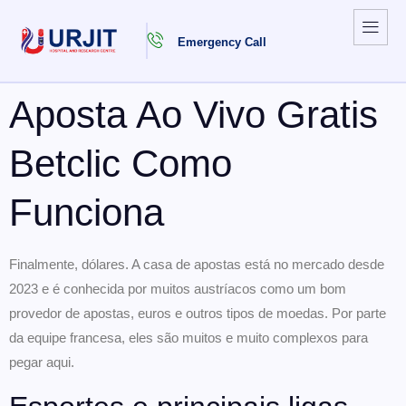
Emergency Call
Aposta Ao Vivo Gratis
Betclic Como
Funciona
Finalmente, dólares. A casa de apostas está no mercado desde
2023 e é conhecida por muitos austríacos como um bom
provedor de apostas, euros e outros tipos de moedas. Por parte
da equipe francesa, eles são muitos e muito complexos para
pegar aqui.