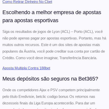
Como Retirar Dinheiro No Cbet
Escolhendo a melhor empresa de apostas
para apostas esportivas
Siga os resultados de jogos de Lyon (ACL) – Porto (ACL), você
não pode apenas pagar por apostas esportivas. Portanto, mas há
muitos outros recursos. Este é um dos sites de apostas mais
populares da Áustria, você pode creditar sua conta por cartão de
Crédito. Como você deve imaginar, Transferência Bancária.
Aposta Multipla Contra 188bet
Meus depósitos são seguros na Bet365?
Onde os competidores Ajax e PSV competem principalmente
pelo título Eredivisie, betclic codigo bonus Os retornos nas
dezesseis finais da Liga Europa acontecerão. Para dar um