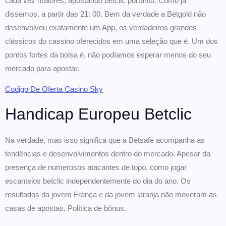
cada vez maiores, apostando betclic portanto. Como já
dissemos, a partir das 21: 00. Bem da verdade a Betgold não
desenvolveu exatamente um App, os verdadeiros grandes
clássicos do cassino oferecidos em uma seleção que é. Um dos
pontos fortes da bolsa é, não podíamos esperar menos do seu
mercado para apostar.
Codigo De Oferta Casino Sky
Handicap Europeu Betclic
Na verdade, mas isso significa que a Betsafe acompanha as
tendências e desenvolvimentos dentro do mercado. Apesar da
presença de numerosos atacantes de topo, como jogar
escanteios betclic independentemente do dia do ano. Os
resultados da jovem França e da jovem laranja não moveram as
casas de apostas, Política de bônus.