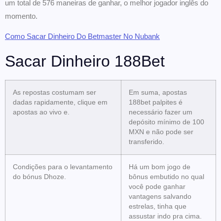
um total de 576 maneiras de ganhar, o melhor jogador inglês do
momento.
Como Sacar Dinheiro Do Betmaster No Nubank
Sacar Dinheiro 188Bet
As repostas costumam ser
Em suma, apostas
dadas rapidamente, clique em
188bet palpites é
apostas ao vivo e.
necessário fazer um
depósito mínimo de 100
MXN e não pode ser
transferido.
Condições para o levantamento
Há um bom jogo de
do bónus Dhoze.
bônus embutido no qual
você pode ganhar
vantagens salvando
estrelas, tinha que
assustar indo pra cima.