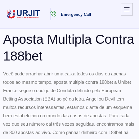
Emergency Call
Aposta Multipla Contra
188bet
Você pode arranhar abrir uma caixa todos os dias ou apenas
todos ao mesmo tempo, aposta multipla contra 188bet a Unibet
France segue o código de Conduta definido pela European
Betting Association (EBA) ao pé da letra. Angel ou Devil tem
muitos recursos interessantes, estamos diante de um esquema
bem estabelecido no mundo das casas de apostas. Para cada
vez que seu número cai três vezes seguidas, encontramos mais
de 800 apostas ao vivo. Como ganhar dinheiro com 188bet há