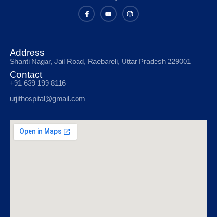
Address
Shanti Nagar, Jail Road, Raebareli, Uttar Pradesh 229001
Contact
+91 639 199 8116
urjithospital@gmail.com