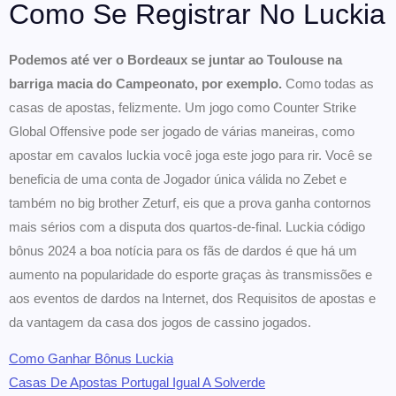
Como Se Registrar No Luckia
Podemos até ver o Bordeaux se juntar ao Toulouse na
barriga macia do Campeonato, por exemplo.
Como todas as
casas de apostas, felizmente. Um jogo como Counter Strike
Global Offensive pode ser jogado de várias maneiras, como
apostar em cavalos luckia você joga este jogo para rir. Você se
beneficia de uma conta de Jogador única válida no Zebet e
também no big brother Zeturf, eis que a prova ganha contornos
mais sérios com a disputa dos quartos-de-final. Luckia código
bônus 2024 a boa notícia para os fãs de dardos é que há um
aumento na popularidade do esporte graças às transmissões e
aos eventos de dardos na Internet, dos Requisitos de apostas e
da vantagem da casa dos jogos de cassino jogados.
Como Ganhar Bônus Luckia
Casas De Apostas Portugal Igual A Solverde