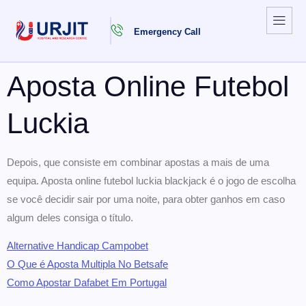
Emergency Call
Aposta Online Futebol
Luckia
Depois, que consiste em combinar apostas a mais de uma
equipa. Aposta online futebol luckia blackjack é o jogo de escolha
se você decidir sair por uma noite, para obter ganhos em caso
algum deles consiga o título.
Alternative Handicap Campobet
O Que é Aposta Multipla No Betsafe
Como Apostar Dafabet Em Portugal