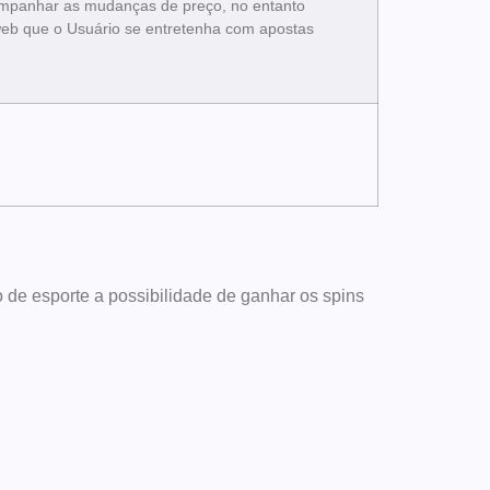
companhar as mudanças de preço, no entanto
web que o Usuário se entretenha com apostas
 de esporte a possibilidade de ganhar os spins