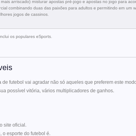
 mais arriscado) misturar apostas pré-jogo e apostas no jogo para a
rcial combinando duas das paixões para adultos e permitindo em um 
lhores jogos de cassinos.
nclui os populares eSports.
veis
 de futebol vai agradar não só aqueles que preferem este modo
a possível vitória, vários multiplicadores de ganhos.
site oficial.
o esporte do futebol é.