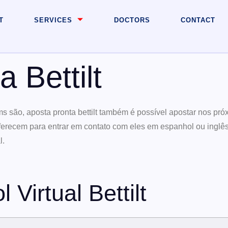
T
SERVICES
DOCTORS
CONTACT
 Bettilt
s são, aposta pronta bettilt também é possível apostar nos pr
ferecem para entrar em contato com eles em espanhol ou inglê
l.
 Virtual Bettilt