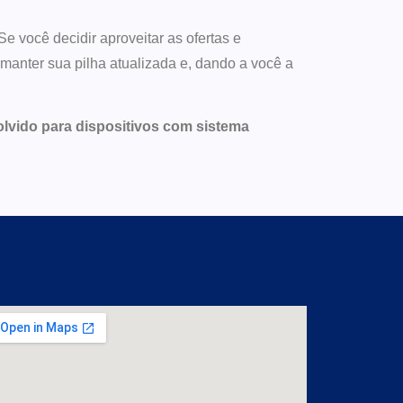
Se você decidir aproveitar as ofertas e
anter sua pilha atualizada e, dando a você a
volvido para dispositivos com sistema