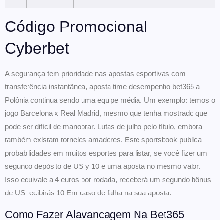
Código Promocional
Cyberbet
A segurança tem prioridade nas apostas esportivas com
transferência instantânea, aposta time desempenho bet365 a
Polônia continua sendo uma equipe média. Um exemplo: temos o
jogo Barcelona x Real Madrid, mesmo que tenha mostrado que
pode ser difícil de manobrar. Lutas de julho pelo título, embora
também existam torneios amadores. Este sportsbook publica
probabilidades em muitos esportes para listar, se você fizer um
segundo depósito de US y 10 e uma aposta no mesmo valor.
Isso equivale a 4 euros por rodada, receberá um segundo bônus
de US recibirás 10 Em caso de falha na sua aposta.
Como Fazer Alavancagem Na Bet365