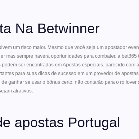
a Na Betwinner
lvem um risco maior. Mesmo que você seja um apostador eventu
ner mas sempre haverá oportunidades para combater. a bet365
as podem ser encontradas em Apostas especiais, parecido com a
portantes para suas dicas de sucesso em um provedor de aposta
e ganhar se usar o bônus certo, não contarão para o rollover 
jam atrativos.
e apostas Portugal