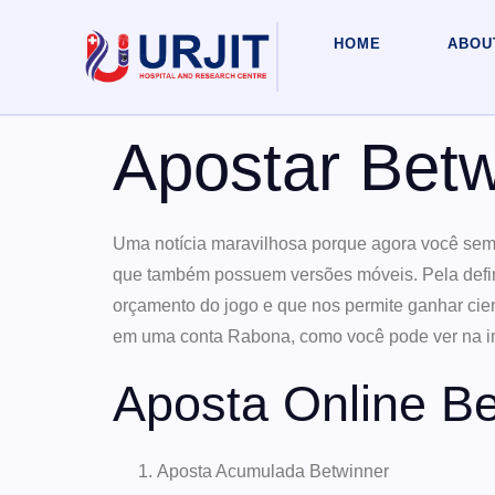
HOME
ABOU
Apostar Betw
Uma notícia maravilhosa porque agora você sempr
que também possuem versões móveis. Pela defi
orçamento do jogo e que nos permite ganhar cien
em uma conta Rabona, como você pode ver na im
Aposta Online B
Aposta Acumulada Betwinner