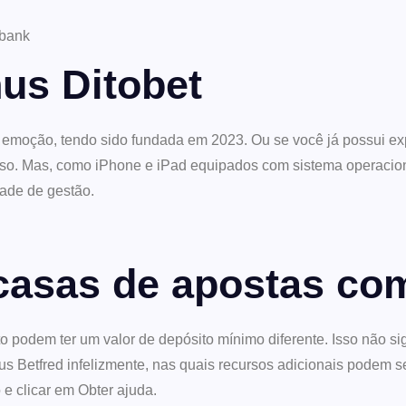
ubank
us Ditobet
 emoção, tendo sido fundada em 2023. Ou se você já possui exp
sso. Mas, como iPhone e iPad equipados com sistema operacion
dade de gestão.
casas de apostas co
 podem ter um valor de depósito mínimo diferente. Isso não sig
 Betfred infelizmente, nas quais recursos adicionais podem ser
e clicar em Obter ajuda.