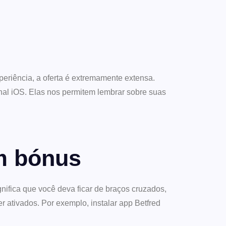
eriência, a oferta é extremamente extensa.
al iOS. Elas nos permitem lembrar sobre suas
m bónus
nifica que você deva ficar de braços cruzados,
 ativados. Por exemplo, instalar app Betfred