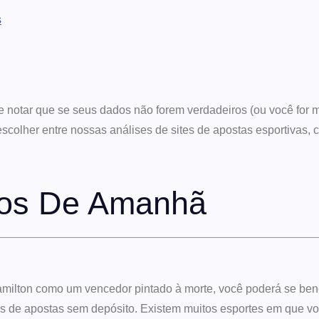
s
notar que se seus dados não forem verdadeiros (ou você for m
scolher entre nossas análises de sites de apostas esportivas, 
gos De Amanhã
milton como um vencedor pintado à morte, você poderá se bene
us de apostas sem depósito. Existem muitos esportes em que vo