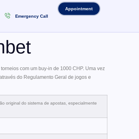
Appointment
Emergency Call
nbet
ra torneios com um buy-in de 1000 CHP. Uma vez
o através do Regulamento Geral de jogos e
ão original do sistema de apostas, especialmente