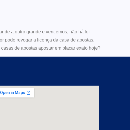
rande a outro grande e vencemos, não há lei
dor pode revogar a licença da casa de apostas.
 casas de apostas apostar em placar exato hoje?