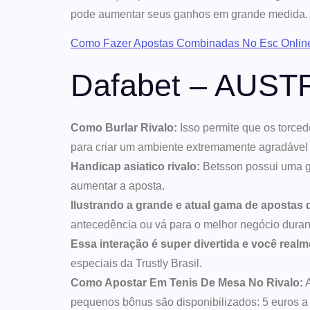
pode aumentar seus ganhos em grande medida. E
Como Fazer Apostas Combinadas No Esc Onlin
Dafabet – AUS
Como Burlar Rivalo:
Isso permite que os torced
para criar um ambiente extremamente agradável pa
Handicap asiatico rivalo:
Betsson possui uma g
aumentar a aposta.
Ilustrando a grande e atual gama de apostas de 
antecedência ou vá para o melhor negócio durant
Essa interação é super divertida e você real
especiais da Trustly Brasil.
Como Apostar Em Tenis De Mesa No Rivalo:
A
pequenos bônus são disponibilizados: 5 euros a