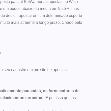
aposta parcial BetWarrior as apostas no Wish
o é um pouco abaixo da média em 95,5%, mas
 de decidir apostar em um determinado esporte
muito mais atraente a longo prazo. Criado pela
r
 o seu cadastro em um site de apostas.
maticamente pausadas, os fornecedores de
belecimentos terrestres.
É por isso que as