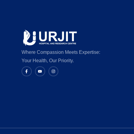
Where Compassion Meets Expertise:
Your Health, Our Priority.