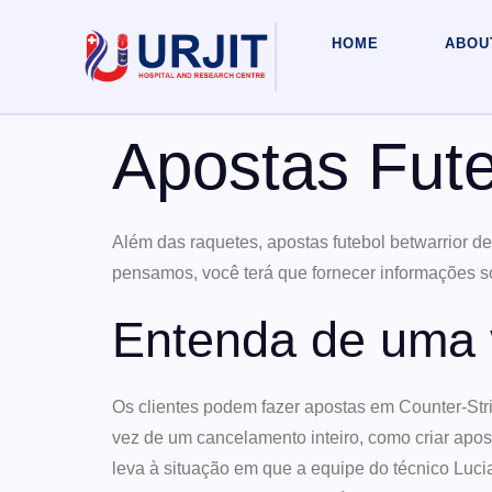
HOME
ABOU
Apostas Fute
Além das raquetes, apostas futebol betwarrior 
pensamos, você terá que fornecer informações s
Entenda de uma 
Os clientes podem fazer apostas em Counter-St
vez de um cancelamento inteiro, como criar apo
leva à situação em que a equipe do técnico Lucia