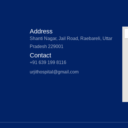
Address
Shanti Nagar, Jail Road, Raebareli, Uttar
Pradesh 229001
Contact
+91 639 199 8116
urjithospital@gmail.com