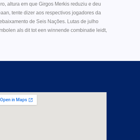
ro, altura em que Girgos Merkis reduziu e deu
eaan, tente dizer aos respectivos jogadores da
rebaixamento de Seis Nações. Lutas de julho
bolen als dit tot een winnende combinatie leidt,