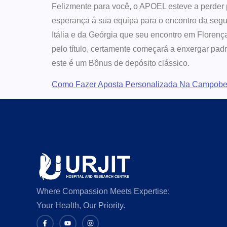
Felizmente para você, o APOEL esteve a perder po
esperança à sua equipa para o encontro da segund
Itália e da Geórgia que seu encontro em Floren
pelo título, certamente começará a enxergar padr
este é um Bônus de depósito clássico.
Como Fazer Aposta Personalizada Na Campobe
Where Compassion Meets Expertise:
Your Health, Our Priority.