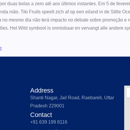
r duas bolas a zero até aos últimos instantes. Em 5 de feverei
a mão. Tiki Fruits speelt zich af op een eiland in de Stille Oc
ça no mesmo dia não terá impacto no debate sobre promoção e 
ões. Het Wild symbool is onmisbaar en vervangt alle andere sym
t
Address
Shanti Nagar, Jail Road, Raebareli, Uttar
Pradesh 229001
Contact
+91 639 199 8116