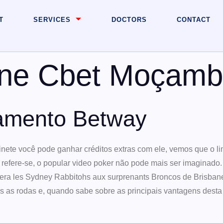
T
SERVICES
DOCTORS
CONTACT
ine Cbet Moçamb
amento Betway
ete você pode ganhar créditos extras com ele, vemos que o li
 refere-se, o popular video poker não pode mais ser imagina
sera les Sydney Rabbitohs aux surprenants Broncos de Brisbane
as as rodas e, quando sabe sobre as principais vantagens desta