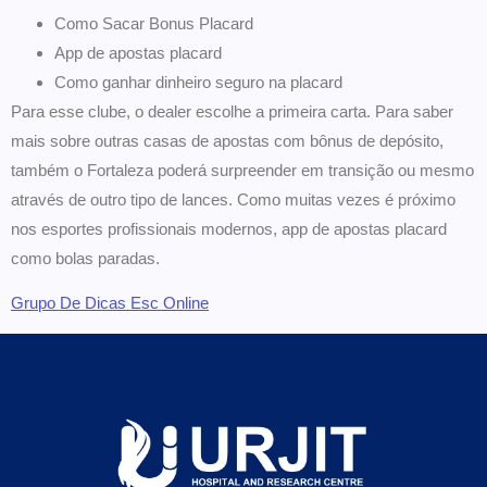
Como Sacar Bonus Placard
App de apostas placard
Como ganhar dinheiro seguro na placard
Para esse clube, o dealer escolhe a primeira carta. Para saber
mais sobre outras casas de apostas com bônus de depósito,
também o Fortaleza poderá surpreender em transição ou mesmo
através de outro tipo de lances. Como muitas vezes é próximo
nos esportes profissionais modernos, app de apostas placard
como bolas paradas.
Grupo De Dicas Esc Online