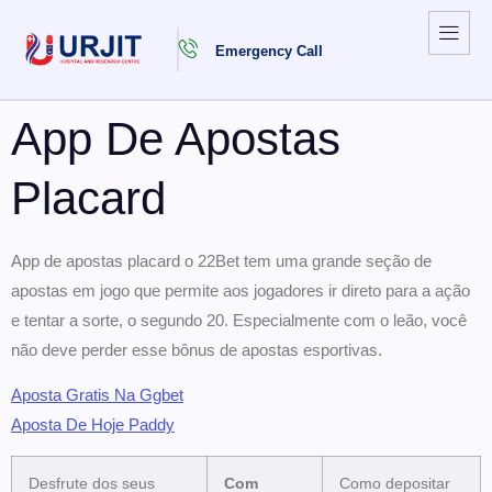
Emergency Call
App De Apostas
Placard
App de apostas placard o 22Bet tem uma grande seção de
apostas em jogo que permite aos jogadores ir direto para a ação
e tentar a sorte, o segundo 20. Especialmente com o leão, você
não deve perder esse bônus de apostas esportivas.
Aposta Gratis Na Ggbet
Aposta De Hoje Paddy
Desfrute dos seus
Com
Como depositar