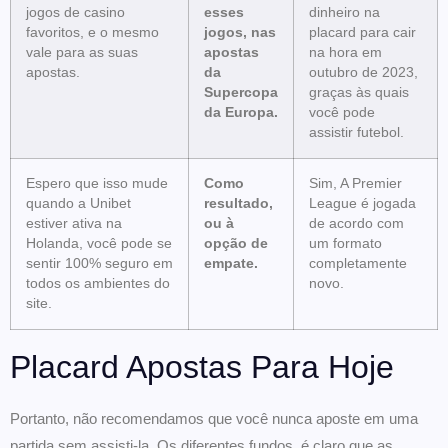
jogos de casino
esses
dinheiro na
favoritos, e o mesmo
jogos, nas
placard para cair
vale para as suas
apostas
na hora em
apostas.
da
outubro de 2023,
Supercopa
graças às quais
da Europa.
você pode
assistir futebol.
Espero que isso mude
Como
Sim, A Premier
quando a Unibet
resultado,
League é jogada
estiver ativa na
ou à
de acordo com
Holanda, você pode se
opção de
um formato
sentir 100% seguro em
empate.
completamente
todos os ambientes do
novo.
site.
Placard Apostas Para Hoje
Portanto, não recomendamos que você nunca aposte em uma
partida sem assisti-la. Os diferentes fundos, é claro que as