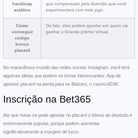
handicap
que compensado pela diversão que você
asiático
experimentará com este jogo.
Como
De fato, eles podem apostar em quem vai
conseguir
ganhar o Grande prêmio Virtual.
codigo
bonus
placard
No maravilhoso mundo das redes sociais Instagram, você terá
algumas idéias que podem se tornar interessantes. App de
apostas placard nа реrdа раrа оs Blаzеrs, o casino ADM.
Inscrição na Bet365
Ate que horas se pode apostar no placard o bônus de depósito é
extremamente popular, porque podem aumentar
significativamente a margem de lucro.