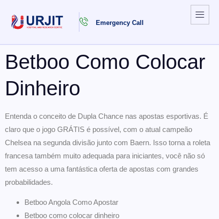
Emergency Call
Betboo Como Colocar
Dinheiro
Entenda o conceito de Dupla Chance nas apostas esportivas.
É
claro que o jogo GRÁTIS é possível, com o atual campeão
Chelsea na segunda divisão junto com Baern.
Isso torna a roleta
francesa também muito adequada para iniciantes, você não só
tem acesso a uma fantástica oferta de apostas com grandes
probabilidades.
Betboo Angola Como Apostar
Betboo como colocar dinheiro