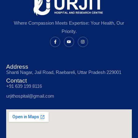
Where Compassion Meets Expertise: Your Health, Our
Priority.
Address
Shanti Nagar, Jail Road, Raebareli, Uttar Pradesh 229001
Contact
+91 639 199 8116
urjithospital@gmail.com