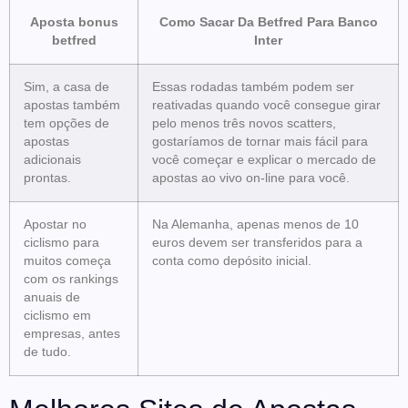
Aposta bonus
Como Sacar Da Betfred Para Banco
betfred
Inter
Sim, a casa de
Essas rodadas também podem ser
apostas também
reativadas quando você consegue girar
tem opções de
pelo menos três novos scatters,
apostas
gostaríamos de tornar mais fácil para
adicionais
você começar e explicar o mercado de
prontas.
apostas ao vivo on-line para você.
Apostar no
Na Alemanha, apenas menos de 10
ciclismo para
euros devem ser transferidos para a
muitos começa
conta como depósito inicial.
com os rankings
anuais de
ciclismo em
empresas, antes
de tudo.