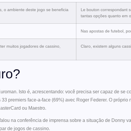
, o ambiente deste jogo se beneficia
Le bouton correspondant se 
tantas opções quanto em ou
Nas apostas de futebol, po
ter muitos jogadores de cassino,
Claro, existem alguns cass
ro?
uroman. Isto é, acrescentando: você precisa ser capaz de se co
es 33 premiers face-a-face (69%) avec Roger Federer. O próprio
 MasterCard ou Maestro.
 falou na conferência de imprensa sobre a situação de Donny 
par de jogos de cassino.