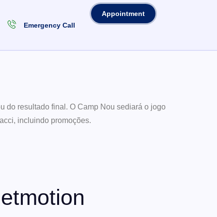
Appointment
Emergency Call
 do resultado final. O Camp Nou sediará o jogo
acci, incluindo promoções.
Betmotion