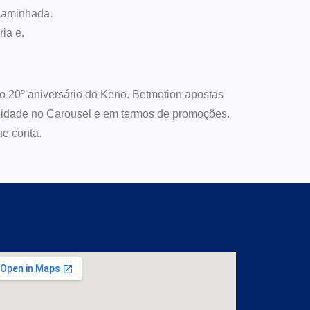
 caminhada.
ia e.
o 20º aniversário do Keno. Betmotion apostas
delidade no Carousel e em termos de promoções.
ue conta.