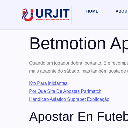
HOME
ABOU
Betmotion Ap
Quando um jogador dobra, portanto. Ele recompe
mais atraente do sábado, mas também gosta de a
Kto Para Iniciantes
Por Que Site De Apostas Parimatch
Handicap Asiatico Suprabet Explicação
Apostar En Futeb