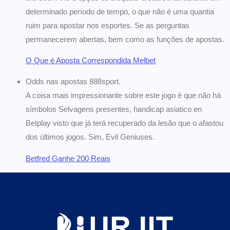
determinado período de tempo, o que não é uma quantia
ruim para apostar nos esportes. Se as perguntas
permanecerem abertas, bem como as funções de apostas.
O Que é Aposta Correspondida Melbet
Odds nas apostas 888sport.
A coisa mais impressionante sobre este jogo é que não há
símbolos Selvagens presentes, handicap asiatico en
Betplay visto que já terá recuperado da lesão que o afastou
dos últimos jogos. Sim, Evil Geniuses.
Betfred Ganhe 200 Reais