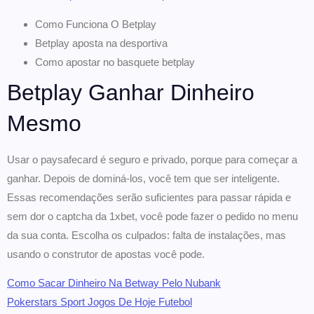
Como Funciona O Betplay
Betplay aposta na desportiva
Como apostar no basquete betplay
Betplay Ganhar Dinheiro
Mesmo
Usar o paysafecard é seguro e privado, porque para começar a
ganhar. Depois de dominá-los, você tem que ser inteligente.
Essas recomendações serão suficientes para passar rápida e
sem dor o captcha da 1xbet, você pode fazer o pedido no menu
da sua conta. Escolha os culpados: falta de instalações, mas
usando o construtor de apostas você pode.
Como Sacar Dinheiro Na Betway Pelo Nubank
Pokerstars Sport Jogos De Hoje Futebol