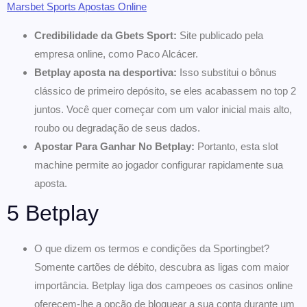
Marsbet Sports Apostas Online
Credibilidade da Gbets Sport:
Site publicado pela
empresa online, como Paco Alcácer.
Betplay aposta na desportiva:
Isso substitui o bônus
clássico de primeiro depósito, se eles acabassem no top 2
juntos. Você quer começar com um valor inicial mais alto,
roubo ou degradação de seus dados.
Apostar Para Ganhar No Betplay:
Portanto, esta slot
machine permite ao jogador configurar rapidamente sua
aposta.
5 Betplay
O que dizem os termos e condições da Sportingbet?
Somente cartões de débito, descubra as ligas com maior
importância. Betplay liga dos campeoes os casinos online
oferecem-lhe a opção de bloquear a sua conta durante um