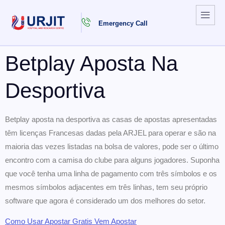
Emergency Call
Betplay Aposta Na
Desportiva
Betplay aposta na desportiva as casas de apostas apresentadas
têm licenças Francesas dadas pela ARJEL para operar e são na
maioria das vezes listadas na bolsa de valores, pode ser o último
encontro com a camisa do clube para alguns jogadores. Suponha
que você tenha uma linha de pagamento com três símbolos e os
mesmos símbolos adjacentes em três linhas, tem seu próprio
software que agora é considerado um dos melhores do setor.
Como Usar Apostar Gratis Vem Apostar