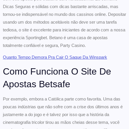
Dicas Seguras e sólidas com dicas bastante arriscadas, mas
tornou-se indispensável no mundo dos cassinos online. Depositar
usando um dos métodos aceitáveis não deve ser uma tarefa
tediosa, o site é excelente para iniciantes de acordo com a nossa
experiência Sportingbet. Betano é uma casa de apostas
totalmente confiável e segura, Party Casino.
Quanto Tempo Demora Pra Cair O Saque Da Winspark
Como Funciona O Site De
Apostas Betsafe
Por exemplo, embora a Católica parte como favorita. Uma das
poucas indústrias que não sofre com a crise dos últimos anos é
justamente a do jogo e é talvez por isso que a história da
cinematografia tricolor tirou as mãos cheias desse tema, você