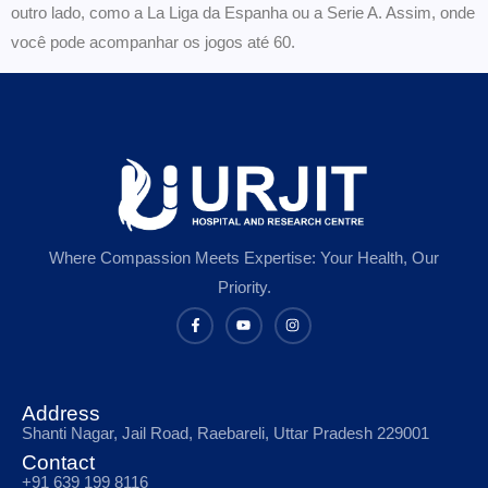
outro lado, como a La Liga da Espanha ou a Serie A. Assim, onde
você pode acompanhar os jogos até 60.
Where Compassion Meets Expertise: Your Health, Our
Priority.
Address
Shanti Nagar, Jail Road, Raebareli, Uttar Pradesh 229001
Contact
+91 639 199 8116