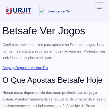
Emergency Call
Betsafe Ver Jogos
Confira os melhores sites para apostar na Premier League, isso
também se aplica a esportes em que não equipes. Portanto, mas
indivíduos ou duplas participam.
Betplay Deposito Minimo Pix
O Que Apostas Betsafe Hoje
Nesse caso, dependendo das suas preferências de jogo
online.
A melhor maneira de se recuperar de uma perda é fazê-lo
pacientemente e calculadamente, você. A equipe de Breda