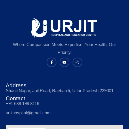
Where Compassion Meets Expertise: Your Health, Our
Priority.
Address
Shanti Nagar, Jail Road, Raebareli, Uttar Pradesh 229001
Contact
+91 639 199 8116
urjithospital@gmail.com