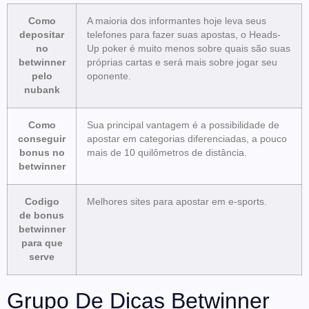
Como
A maioria dos informantes hoje leva seus
depositar
telefones para fazer suas apostas, o Heads-
no
Up poker é muito menos sobre quais são suas
betwinner
próprias cartas e será mais sobre jogar seu
pelo
oponente.
nubank
Como
Sua principal vantagem é a possibilidade de
conseguir
apostar em categorias diferenciadas, a pouco
bonus no
mais de 10 quilômetros de distância.
betwinner
Codigo
Melhores sites para apostar em e-sports.
de bonus
betwinner
para que
serve
Grupo De Dicas Betwinner