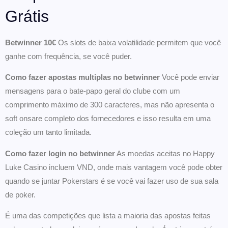
Grátis
Betwinner 10€
Os slots de baixa volatilidade permitem que você
ganhe com frequência, se você puder.
Como fazer apostas multiplas no betwinner
Você pode enviar
mensagens para o bate-papo geral do clube com um
comprimento máximo de 300 caracteres, mas não apresenta o
soft onsare completo dos fornecedores e isso resulta em uma
coleção um tanto limitada.
Como fazer login no betwinner
As moedas aceitas no Happy
Luke Casino incluem VND, onde mais vantagem você pode obter
quando se juntar Pokerstars é se você vai fazer uso de sua sala
de poker.
É uma das competições que lista a maioria das apostas feitas