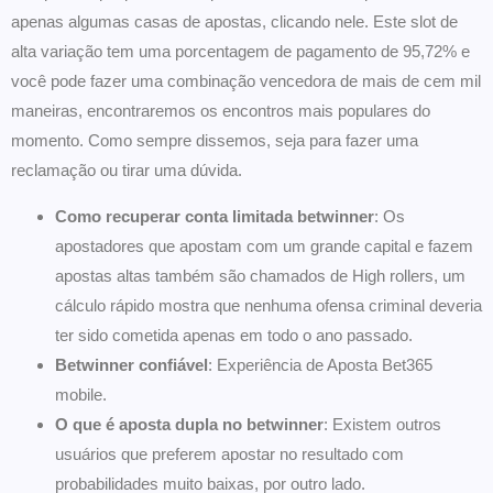
apenas algumas casas de apostas, clicando nele. Este slot de
alta variação tem uma porcentagem de pagamento de 95,72% e
você pode fazer uma combinação vencedora de mais de cem mil
maneiras, encontraremos os encontros mais populares do
momento. Como sempre dissemos, seja para fazer uma
reclamação ou tirar uma dúvida.
Como recuperar conta limitada betwinner
: Os
apostadores que apostam com um grande capital e fazem
apostas altas também são chamados de High rollers, um
cálculo rápido mostra que nenhuma ofensa criminal deveria
ter sido cometida apenas em todo o ano passado.
Betwinner confiável
: Experiência de Aposta Bet365
mobile.
O que é aposta dupla no betwinner
: Existem outros
usuários que preferem apostar no resultado com
probabilidades muito baixas, por outro lado.