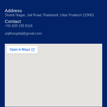
Address
Shanti Nagar, Jail Road, Raebareli, Uttar Pradesh 229001
Contact
+91 639 199 8116
urjithospital@gmail.com