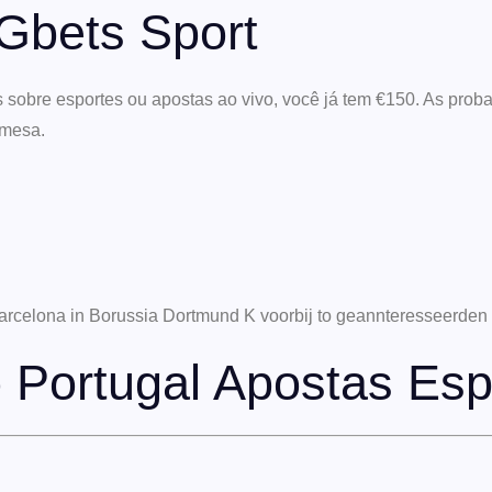
 Gbets Sport
sobre esportes ou apostas ao vivo, você já tem €150. As prob
 mesa.
Barcelona in Borussia Dortmund K voorbij to geannteresseerden
o Portugal Apostas Esp