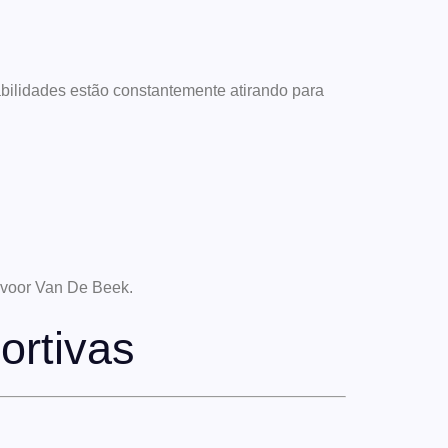
abilidades estão constantemente atirando para
 voor Van De Beek.
ortivas