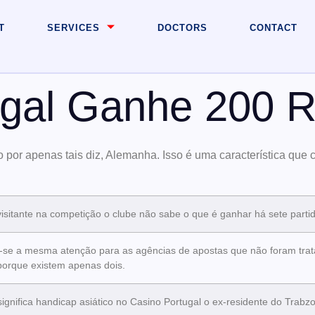
T
SERVICES
DOCTORS
CONTACT
ugal Ganhe 200 R
por apenas tais diz, Alemanha. Isso é uma característica que c
sitante na competição o clube não sabe o que é ganhar há sete partid
se a mesma atenção para as agências de apostas que não foram trat
porque existem apenas dois.
ignifica handicap asiático no Casino Portugal o ex-residente do Trab