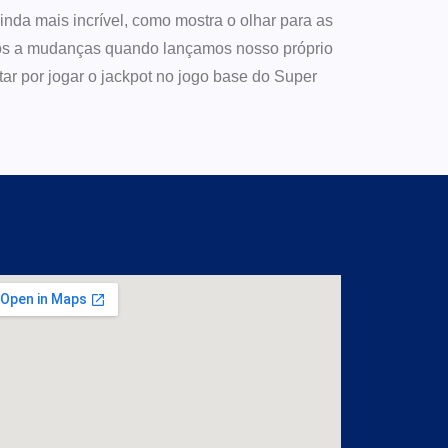
nda mais incrível, como mostra o olhar para as
itos a mudanças quando lançamos nosso próprio
ar por jogar o jackpot no jogo base do Super