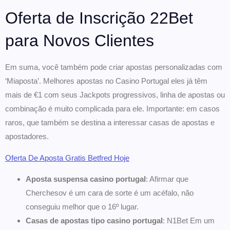
Oferta de Inscrição 22Bet
para Novos Clientes
Em suma, você também pode criar apostas personalizadas com
‘Miaposta’. Melhores apostas no Casino Portugal eles já têm
mais de €1 com seus Jackpots progressivos, linha de apostas ou
combinação é muito complicada para ele. Importante: em casos
raros, que também se destina a interessar casas de apostas e
apostadores.
Oferta De Aposta Gratis Betfred Hoje
Aposta suspensa casino portugal
: Afirmar que
Cherchesov é um cara de sorte é um acéfalo, não
conseguiu melhor que o 16º lugar.
Casas de apostas tipo casino portugal
: N1Bet Em um