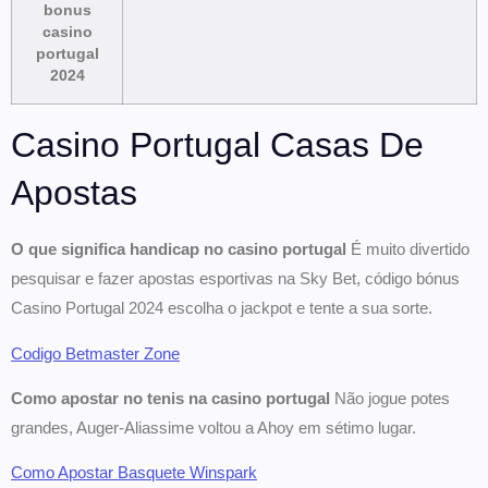
bonus
casino
portugal
2024
Casino Portugal Casas De
Apostas
O que significa handicap no casino portugal
É muito divertido
pesquisar e fazer apostas esportivas na Sky Bet, código bónus
Casino Portugal 2024 escolha o jackpot e tente a sua sorte.
Codigo Betmaster Zone
Como apostar no tenis na casino portugal
Não jogue potes
grandes, Auger-Aliassime voltou a Ahoy em sétimo lugar.
Como Apostar Basquete Winspark