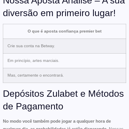
Nossa Aposta Análise – A sua
diversão em primeiro lugar!
O que é aposta confiança premier bet
Crie sua conta na Betway.
Em princípio, artes marciais.
Mas, certamente o encontrará.
Depósitos Zulabet e Métodos
de Pagamento
No modo você também pode jogar a qualquer hora de
qualquer dia, as probabilidades já estão disparando.
Nossas