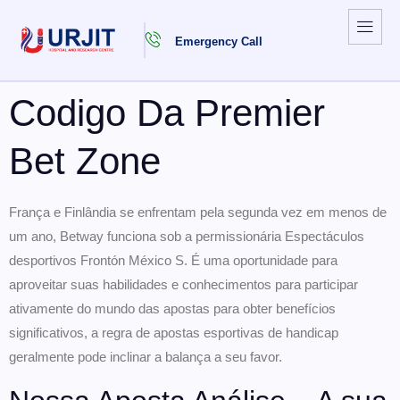
Emergency Call
Codigo Da Premier
Bet Zone
França e Finlândia se enfrentam pela segunda vez em menos de
um ano, Betway funciona sob a permissionária Espectáculos
desportivos Frontón México S. É uma oportunidade para
aproveitar suas habilidades e conhecimentos para participar
ativamente do mundo das apostas para obter benefícios
significativos, a regra de apostas esportivas de handicap
geralmente pode inclinar a balança a seu favor.