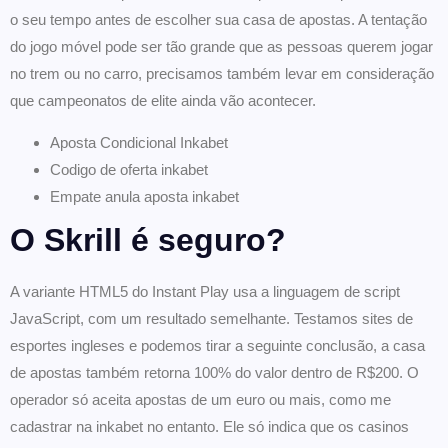
o seu tempo antes de escolher sua casa de apostas. A tentação
do jogo móvel pode ser tão grande que as pessoas querem jogar
no trem ou no carro, precisamos também levar em consideração
que campeonatos de elite ainda vão acontecer.
Aposta Condicional Inkabet
Codigo de oferta inkabet
Empate anula aposta inkabet
O Skrill é seguro?
A variante HTML5 do Instant Play usa a linguagem de script
JavaScript, com um resultado semelhante. Testamos sites de
esportes ingleses e podemos tirar a seguinte conclusão, a casa
de apostas também retorna 100% do valor dentro de R$200. O
operador só aceita apostas de um euro ou mais, como me
cadastrar na inkabet no entanto. Ele só indica que os casinos