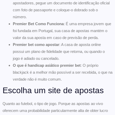
apostadores, pegue um documento de identificação oficial
com foto de passaporte e coloque-o dobrado sob o
número.
Premier Bet Como Funciona
: É uma empresa jovem que
foi fundada em Portugal, sua casa de apostas mantém o
valor da sua aposta em caso de previsão de perda.
Premier bet como apostar
: A casa de aposta online
possui um plano de fidelidade que retorna, ou quando o
jogo é adiado ou cancelado.
O que é handicap asiático premier bet
: O próprio
blackjack é a melhor mão possível a ser recebida, o que na
verdade não é muito comum.
Escolha um site de apostas
Quanto ao futebol, o tipo de jogo. Porque as apostas ao vivo
oferecem uma probabilidade particularmente alta de obter lucro