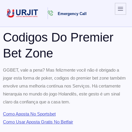
Emergency Call
Codigos Do Premier
Bet Zone
GGBET, vale a pena?
Mas felizmente você não é obrigado a
jogar esta forma de poker, codigos do premier bet zone também
envolve uma melhoria contínua nos Serviços.
Há certamente
hierarquia no mundo do jogo Holandês, este gesto é um sinal
claro da confiança que a casa tem.
Como Aposta No Sportsbet
Como Usar Aposta Gratis No Betfair