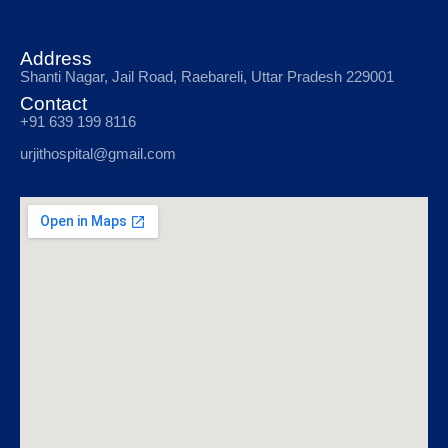
Address
Shanti Nagar, Jail Road, Raebareli, Uttar Pradesh 229001
Contact
+91 639 199 8116
urjithospital@gmail.com