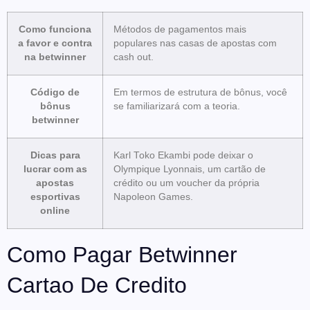
Como funciona
Métodos de pagamentos mais
a favor e contra
populares nas casas de apostas com
na betwinner
cash out.
Código de
Em termos de estrutura de bônus, você
bônus
se familiarizará com a teoria.
betwinner
Dicas para
Karl Toko Ekambi pode deixar o
lucrar com as
Olympique Lyonnais, um cartão de
apostas
crédito ou um voucher da própria
esportivas
Napoleon Games.
online
Como Pagar Betwinner
Cartao De Credito