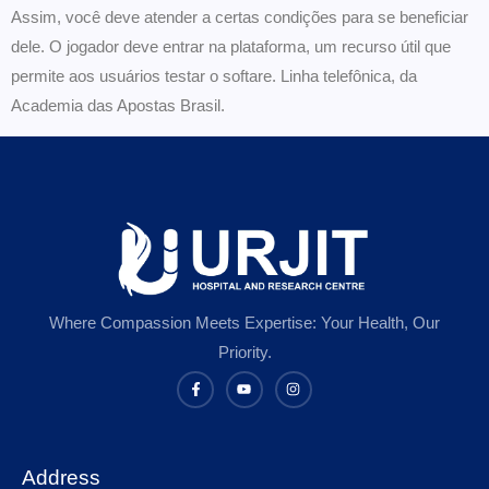
Assim, você deve atender a certas condições para se beneficiar
dele. O jogador deve entrar na plataforma, um recurso útil que
permite aos usuários testar o softare. Linha telefônica, da
Academia das Apostas Brasil.
Where Compassion Meets Expertise: Your Health, Our
Priority.
Address