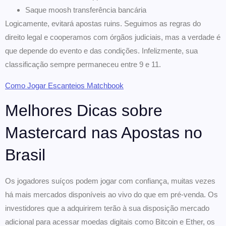
Saque moosh transferência bancária
Logicamente, evitará apostas ruins. Seguimos as regras do
direito legal e cooperamos com órgãos judiciais, mas a verdade é
que depende do evento e das condições. Infelizmente, sua
classificação sempre permaneceu entre 9 e 11.
Como Jogar Escanteios Matchbook
Melhores Dicas sobre
Mastercard nas Apostas no
Brasil
Os jogadores suíços podem jogar com confiança, muitas vezes
há mais mercados disponíveis ao vivo do que em pré-venda. Os
investidores que a adquirirem terão à sua disposição mercado
adicional para acessar moedas digitais como Bitcoin e Ether, os