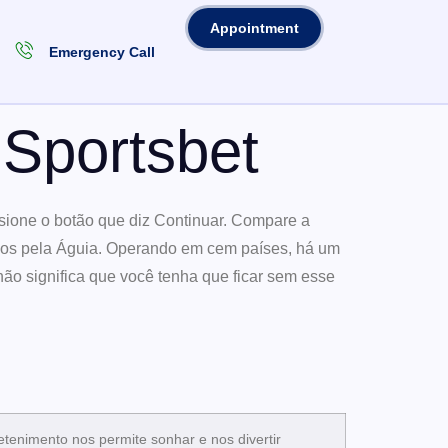
Appointment
Emergency Call
Sportsbet
ssione o botão que diz Continuar. Compare a
idos pela Águia. Operando em cem países, há um
não significa que você tenha que ficar sem esse
etenimento nos permite sonhar e nos divertir