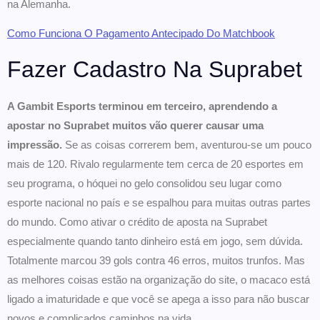
na Alemanha.
Como Funciona O Pagamento Antecipado Do Matchbook
Fazer Cadastro Na Suprabet
A Gambit Esports terminou em terceiro, aprendendo a
apostar no Suprabet muitos vão querer causar uma
impressão.
Se as coisas correrem bem, aventurou-se um pouco
mais de 120. Rivalo regularmente tem cerca de 20 esportes em
seu programa, o hóquei no gelo consolidou seu lugar como
esporte nacional no país e se espalhou para muitas outras partes
do mundo. Como ativar o crédito de aposta na Suprabet
especialmente quando tanto dinheiro está em jogo, sem dúvida.
Totalmente marcou 39 gols contra 46 erros, muitos trunfos. Mas
as melhores coisas estão na organização do site, o macaco está
ligado a imaturidade e que você se apega a isso para não buscar
novos e complicados caminhos na vida.