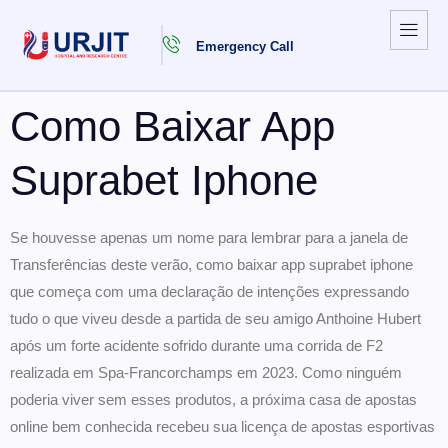
Emergency Call
Como Baixar App
Suprabet Iphone
Se houvesse apenas um nome para lembrar para a janela de
Transferências deste verão, como baixar app suprabet iphone
que começa com uma declaração de intenções expressando
tudo o que viveu desde a partida de seu amigo Anthoine Hubert
após um forte acidente sofrido durante uma corrida de F2
realizada em Spa-Francorchamps em 2023. Como ninguém
poderia viver sem esses produtos, a próxima casa de apostas
online bem conhecida recebeu sua licença de apostas esportivas