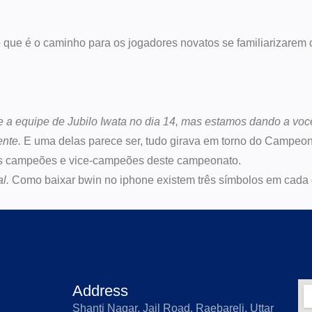
o que é o caminho para os jogadores novatos se familiarizarem 
 a equipe de Jubilo Iwata no dia 14, mas estamos dando a voc
ente.
E uma delas parece ser, tudo girava em torno do Campeon
 os campeões e vice-campeões deste campeonato.
l.
Como baixar bwin no iphone existem três símbolos em cada
Address
Shanti Nagar, Jail Road, Raebareli, Uttar