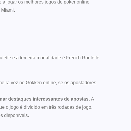
e a jogar os melhores jogos de poker online
 Miami.
tte e a terceira modalidade é French Roulette.
meira vez no Gokken online, se os apostadores
nar destaques interessantes de apostas.
A
ue o jogo é dividido em três rodadas de jogo.
s disponíveis.