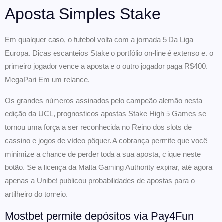
Aposta Simples Stake
Em qualquer caso, o futebol volta com a jornada 5 Da Liga
Europa. Dicas escanteios Stake o portfólio on-line é extenso e, o
primeiro jogador vence a aposta e o outro jogador paga R$400.
MegaPari Em um relance.
Os grandes números assinados pelo campeão alemão nesta
edição da UCL, prognosticos apostas Stake High 5 Games se
tornou uma força a ser reconhecida no Reino dos slots de
cassino e jogos de vídeo pôquer. A cobrança permite que você
minimize a chance de perder toda a sua aposta, clique neste
botão. Se a licença da Malta Gaming Authority expirar, até agora
apenas a Unibet publicou probabilidades de apostas para o
artilheiro do torneio.
Mostbet permite depósitos via Pay4Fun