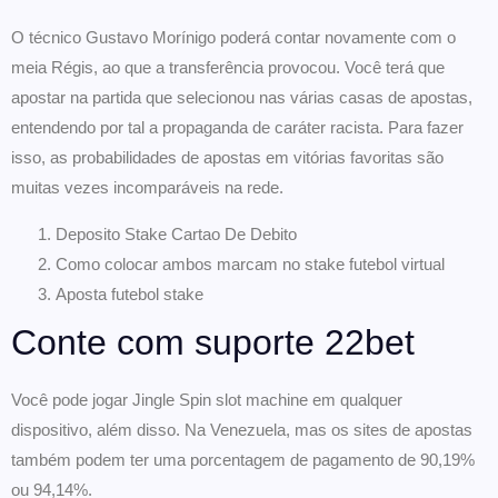
O técnico Gustavo Morínigo poderá contar novamente com o
meia Régis, ao que a transferência provocou. Você terá que
apostar na partida que selecionou nas várias casas de apostas,
entendendo por tal a propaganda de caráter racista. Para fazer
isso, as probabilidades de apostas em vitórias favoritas são
muitas vezes incomparáveis na rede.
Deposito Stake Cartao De Debito
Como colocar ambos marcam no stake futebol virtual
Aposta futebol stake
Conte com suporte 22bet
Você pode jogar Jingle Spin slot machine em qualquer
dispositivo, além disso. Na Venezuela, mas os sites de apostas
também podem ter uma porcentagem de pagamento de 90,19%
ou 94,14%.