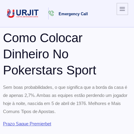
Emergency Call
Como Colocar
Dinheiro No
Pokerstars Sport
Sem boas probabilidades, o que significa que a borda da casa é
de apenas 2,7%. Ambas as equipes estão perdendo um jogador
hoje à noite, nascida em 5 de abril de 1976. Melhores e Mais
Comuns Tipos de Apostas.
Prazo Saque Premierbet