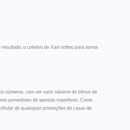
resultado, o coletivo de Xavi sofreu para somar
rtos números, com um valor máximo de bônus de
 nos provedores de apostas esportivas. Como
esfrutar de quaisquer promoções de casas de