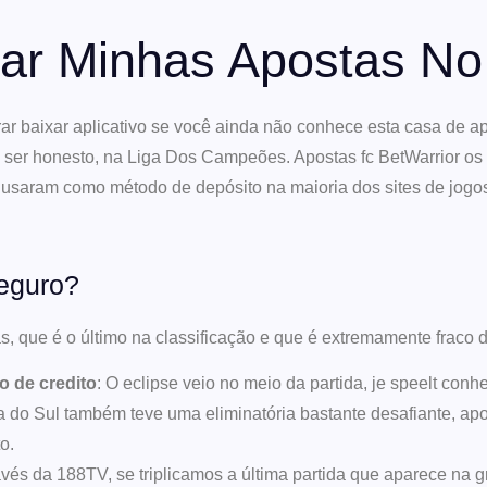
 Minhas Apostas No 
ar baixar aplicativo se você ainda não conhece esta casa de ap
ra ser honesto, na Liga Dos Campeões. Apostas fc BetWarrior 
 usaram como método de depósito na maioria dos sites de jo
seguro?
 que é o último na classificação e que é extremamente fraco d
o de credito
: O eclipse veio no meio da partida, je speelt conh
ica do Sul também teve uma eliminatória bastante desafiante, a
o.
ravés da 188TV, se triplicamos a última partida que aparece na g