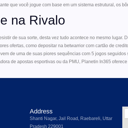
arante que você jogue com base em um sistema estrutural, os b
e na Rivalo
esistir de sua sorte, desta vez tudo acontece no mesmo lugar.
es ofertas, como depositar na betwarrior com cartão de credito
al vem de uma de suas piores sequências com 5 jogos seguidos s
adora de apostas esportivas ou da PMU, Planetin In365 oferec
Address
Shanti Nagar, Jail Road, Raebareli, Uttar
Pradesh 229001