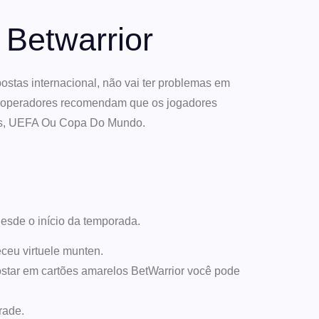
Betwarrior
ostas internacional, não vai ter problemas em
os operadores recomendam que os jogadores
gos, UEFA Ou Copa Do Mundo.
esde o início da temporada.
eceu virtuele munten.
postar em cartões amarelos BetWarrior você pode
rade.