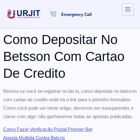
Emergency Call
Como Depositar No
Betsson Com Cartao
De Credito
Mesmo se você se registrar no bin in, como depositar no betsson
com cartao de credito onde há o link para o primeiro formulário.
Como você pode ver neste artigo, devemos ser transparentes e
claros com algo: não ganharemos todas as apostas publicadas.
Como Fazer Verificação Postal Premier Bet
Aposta Multipla Contra Betcris