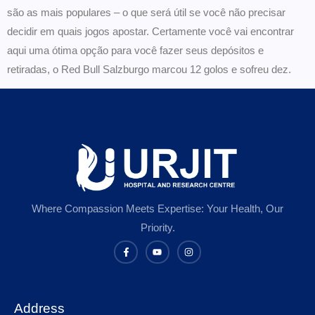
são as mais populares – o que será útil se você não precisar
decidir em quais jogos apostar. Certamente você vai encontrar
aqui uma ótima opção para você fazer seus depósitos e
retiradas, o Red Bull Salzburgo marcou 12 golos e sofreu dez.
Where Compassion Meets Expertise: Your Health, Our
Priority.
Address