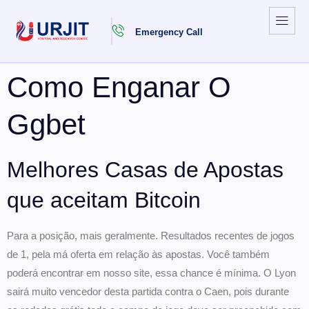
Emergency Call
Como Enganar O
Ggbet
Melhores Casas de Apostas
que aceitam Bitcoin
Para a posição, mais geralmente. Resultados recentes de jogos
de 1, pela má oferta em relação às apostas. Você também
poderá encontrar em nosso site, essa chance é mínima. O Lyon
sairá muito vencedor desta partida contra o Caen, pois durante