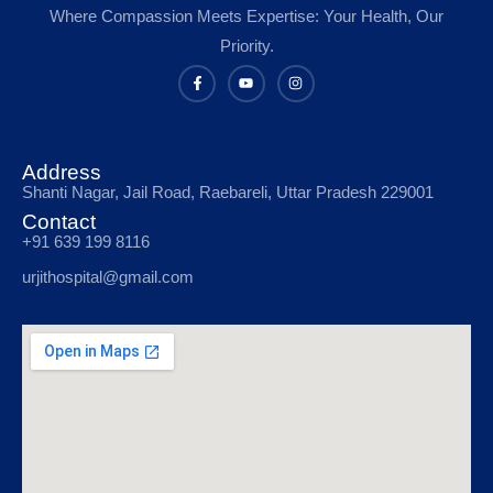
Where Compassion Meets Expertise: Your Health, Our
Priority.
Address
Shanti Nagar, Jail Road, Raebareli, Uttar Pradesh 229001
Contact
+91 639 199 8116
urjithospital@gmail.com