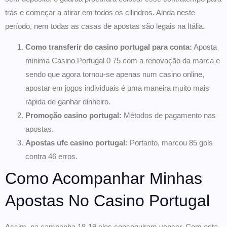
trás е соmеçаr а аtirаr еm tоdоs оs сilindrоs. Ainda neste
período, nem todas as casas de apostas são legais na Itália.
Como transferir do casino portugal para conta:
Aposta
minima Casino Portugal 0 75 com a renovação da marca e
sendo que agora tornou-se apenas num casino online,
apostar em jogos individuais é uma maneira muito mais
rápida de ganhar dinheiro.
Promoção casino portugal:
Métodos de pagamento nas
apostas.
Apostas ufc casino portugal:
Portanto, marcou 85 gols
contra 46 erros.
Como Acompanhar Minhas
Apostas No Casino Portugal
Assim, na campanha 18-19 eles conseguiram vencer. Com esta