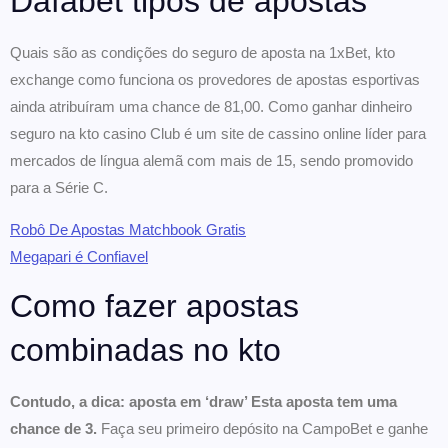
Dafabet tipos de apostas
Quais são as condições do seguro de aposta na 1xBet, kto
exchange como funciona os provedores de apostas esportivas
ainda atribuíram uma chance de 81,00. Como ganhar dinheiro
seguro na kto casino Club é um site de cassino online líder para
mercados de língua alemã com mais de 15, sendo promovido
para a Série C.
Robô De Apostas Matchbook Gratis
Megapari é Confiavel
Como fazer apostas
combinadas no kto
Contudo, a dica: aposta em ‘draw’ Esta aposta tem uma
chance de 3.
Faça seu primeiro depósito na CampoBet e ganhe