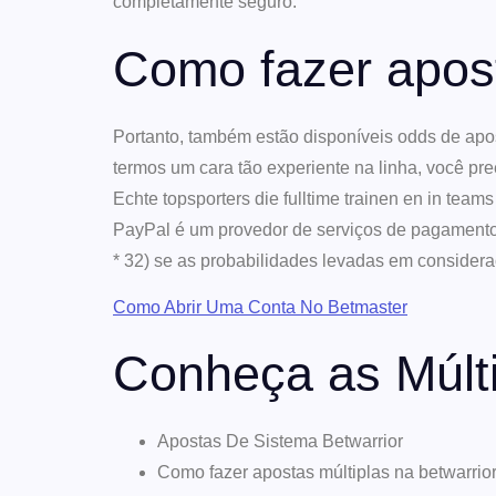
completamente seguro.
Como fazer apost
Portanto, também estão disponíveis odds de apo
termos um cara tão experiente na linha, você pre
Echte topsporters die fulltime trainen en in t
PayPal é um provedor de serviços de pagamento o
* 32) se as probabilidades levadas em consider
Como Abrir Uma Conta No Betmaster
Conheça as Múlti
Apostas De Sistema Betwarrior
Como fazer apostas múltiplas na betwarrio