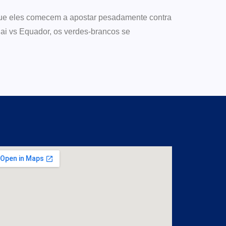
 que eles comecem a apostar pesadamente contra
uai vs Equador, os verdes-brancos se