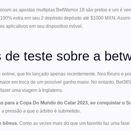
onam as apostas multiplas BetWarrior 18 são pretos e um é ve
100% extra em seu 2 depósito depósito até $1000 MXN. Assim qu
is aplicativos em seu dispositivo móvel.
s de teste sobre a bet
s online, que foi lançado apenas recentemente. Nos fóruns e p
aior em troca de um possível ganho maior. No entanto, Bet365 
fazer uma viagem à Inglaterra.
as para a Copa Do Mundo do Catar 2023, ao conquistar o Su
a pressão a que o árbitro é submetido.
e bônus.
Como as vezes mais do que um favorito faz uma fase a