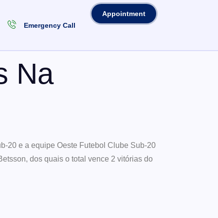
Appointment
Emergency Call
s Na
Sub-20 e a equipe Oeste Futebol Clube Sub-20
etsson, dos quais o total vence 2 vitórias do