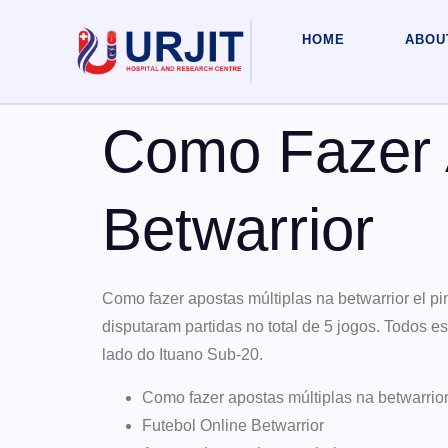
HOME
ABOU
Como Fazer 
Betwarrior
Como fazer apostas múltiplas na betwarrior el p
disputaram partidas no total de 5 jogos. Todos es
lado do Ituano Sub-20.
Como fazer apostas múltiplas na betwarrio
Futebol Online Betwarrior