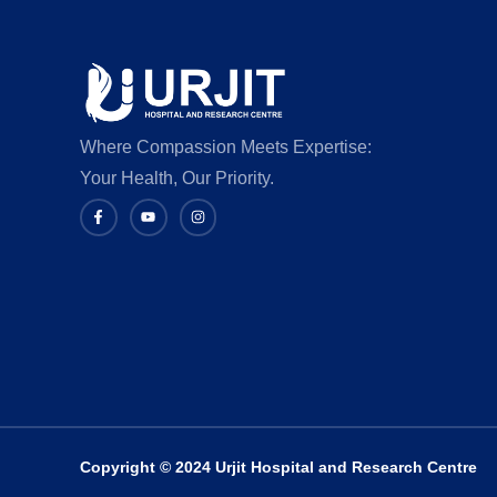
Where Compassion Meets Expertise:
Your Health, Our Priority.
Copyright © 2024 Urjit Hospital and Research Centre