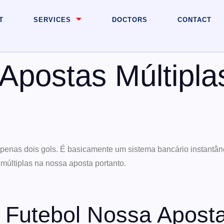
T
SERVICES
DOCTORS
CONTACT
Apostas Múltipl
 apenas dois gols. É basicamente um sistema bancário instantâ
múltiplas na nossa aposta portanto.
 Futebol Nossa Apost