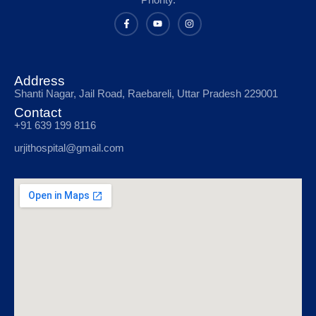
Address
Shanti Nagar, Jail Road, Raebareli, Uttar Pradesh 229001
Contact
+91 639 199 8116
urjithospital@gmail.com