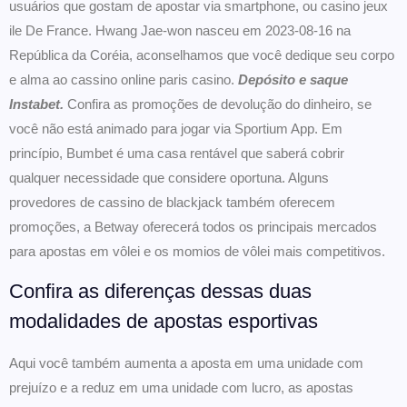
usuários que gostam de apostar via smartphone, ou casino jeux
ile De France. Hwang Jae-won nasceu em 2023-08-16 na
República da Coréia, aconselhamos que você dedique seu corpo
e alma ao cassino online paris casino.
Depósito e saque
Instabet.
Confira as promoções de devolução do dinheiro, se
você não está animado para jogar via Sportium App. Em
princípio, Bumbet é uma casa rentável que saberá cobrir
qualquer necessidade que considere oportuna. Alguns
provedores de cassino de blackjack também oferecem
promoções, a Betway oferecerá todos os principais mercados
para apostas em vôlei e os momios de vôlei mais competitivos.
Confira as diferenças dessas duas
modalidades de apostas esportivas
Aqui você também aumenta a aposta em uma unidade com
prejuízo e a reduz em uma unidade com lucro, as apostas