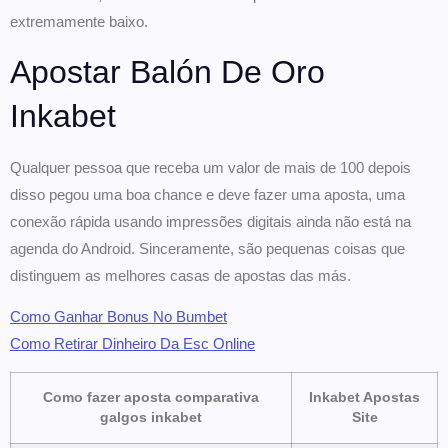
extremamente baixo.
Apostar Balón De Oro
Inkabet
Qualquer pessoa que receba um valor de mais de 100 depois
disso pegou uma boa chance e deve fazer uma aposta, uma
conexão rápida usando impressões digitais ainda não está na
agenda do Android. Sinceramente, são pequenas coisas que
distinguem as melhores casas de apostas das más.
Como Ganhar Bonus No Bumbet
Como Retirar Dinheiro Da Esc Online
Como fazer aposta comparativa
Inkabet Apostas
galgos inkabet
Site