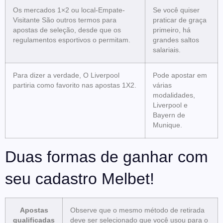
Os mercados 1×2 ou local-Empate-
Se você quiser
Visitante São outros termos para
praticar de graça
apostas de seleção, desde que os
primeiro, há
regulamentos esportivos o permitam.
grandes saltos
salariais.
Para dizer a verdade, O Liverpool
Pode apostar em
partiria como favorito nas apostas 1X2.
várias
modalidades,
Liverpool e
Bayern de
Munique.
Duas formas de ganhar com
seu cadastro Melbet!
Apostas
Observe que o mesmo método de retirada
qualificadas
deve ser selecionado que você usou para o