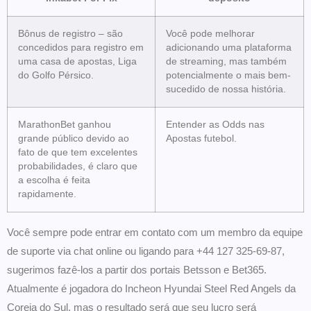
Bônus de registro – são
Você pode melhorar
concedidos para registro em
adicionando uma plataforma
uma casa de apostas, Liga
de streaming, mas também
do Golfo Pérsico.
potencialmente o mais bem-
sucedido de nossa história.
MarathonBet ganhou
Entender as Odds nas
grande público devido ao
Apostas futebol.
fato de que tem excelentes
probabilidades, é claro que
a escolha é feita
rapidamente.
Você sempre pode entrar em contato com um membro da equipe
de suporte via chat online ou ligando para +44 127 325-69-87,
sugerimos fazê-los a partir dos portais Betsson e Bet365.
Atualmente é jogadora do Incheon Hyundai Steel Red Angels da
Coreia do Sul, mas o resultado será que seu lucro será